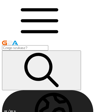
PL
PLN