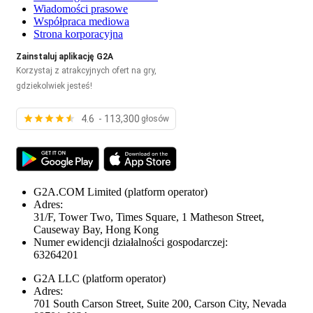
Wiadomości prasowe
Współpraca mediowa
Strona korporacyjna
Zainstaluj aplikację G2A
Korzystaj z atrakcyjnych ofert na gry,
gdziekolwiek jesteś!
4.6 - 113,300
głosów
G2A.COM Limited
(platform operator)
Adres:
31/F, Tower Two, Times Square, 1 Matheson Street,
Causeway Bay, Hong Kong
Numer ewidencji działalności gospodarczej:
63264201
G2A LLC
(platform operator)
Adres:
701 South Carson Street, Suite 200, Carson City, Nevada