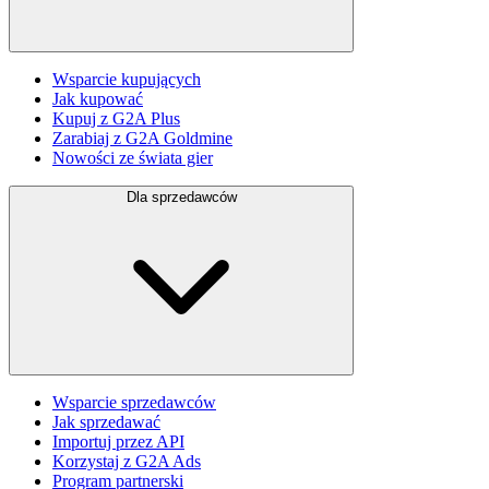
Wsparcie kupujących
Jak kupować
Kupuj z G2A Plus
Zarabiaj z G2A Goldmine
Nowości ze świata gier
Dla sprzedawców
Wsparcie sprzedawców
Jak sprzedawać
Importuj przez API
Korzystaj z G2A Ads
Program partnerski