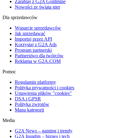
Zarabiaj z G2A Goldmine
Nowości ze świata gier
Dla sprzedawców
Wsparcie sprzedawców
Jak sprzedawać
Importuj przez API
Korzystaj z G2A Ads
Program partnerski
Partnerstwo dla twórców
Reklama w G2A.COM
Pomoc
Regulamin platformy
Polityka prywatności i cookies
Ustawienia plików "cookies"
DSA i GPSR
Polityka zwrotów
Mapa kategorii
Media
G2A News – gaming i trendy
G2A Insights – biznes i tech