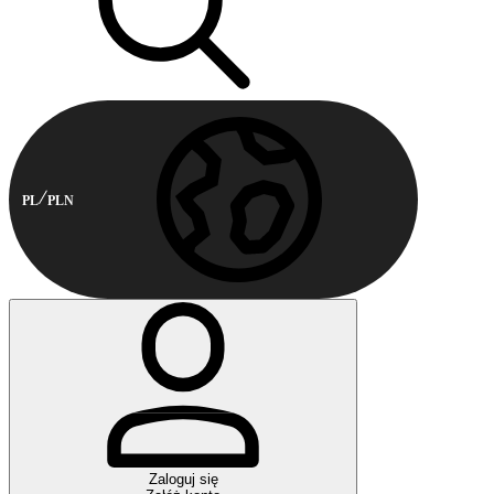
PL
PLN
Zaloguj się