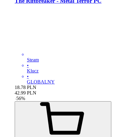
The Riftbreaker - Metal Terror PC
Steam
•
Klucz
•
GLOBALNY
18.78
PLN
42.99
PLN
-
56
%