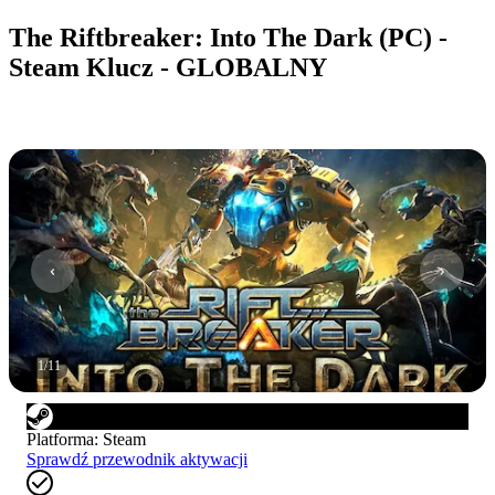
The Riftbreaker: Into The Dark (PC) -
Steam Klucz - GLOBALNY
1
/
11
Platforma
:
Steam
Sprawdź przewodnik aktywacji