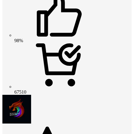
98%
67510