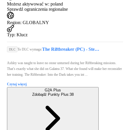
Możesz aktywować w:
poland
Sprawdź ograniczenia regionalne
Region
:
GLOBALNY
Typ
:
Klucz
The Riftbreaker (PC) - Steam Key - GLOBAL
To DLC wymaga:
DLC
Ashley was taught to leave no stone unturned during her Riftbreaking missions.
That’s exactly what she did on Galatea 37. What she found will make her reconsider
her training. The Riftbreaker: Into the Dark takes you int ...
Czytaj więcej
G2A Plus
Zdobądź Punkty Plus:
38