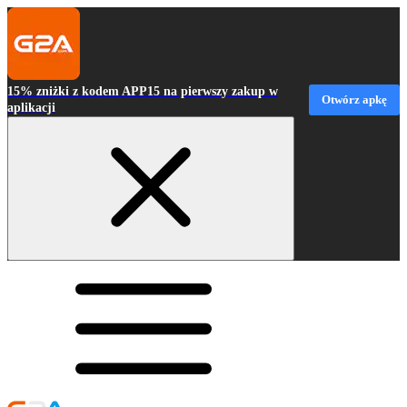
15% zniżki z kodem APP15 na pierwszy zakup w
Otwórz apkę
aplikacji