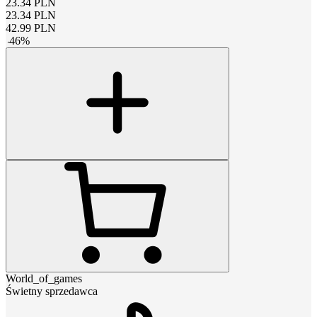
23.34
PLN
23.34
PLN
42.99
PLN
-
46
%
World_of_games
Świetny sprzedawca