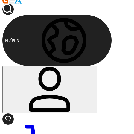
PL
PLN