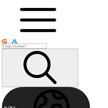
PL
PLN