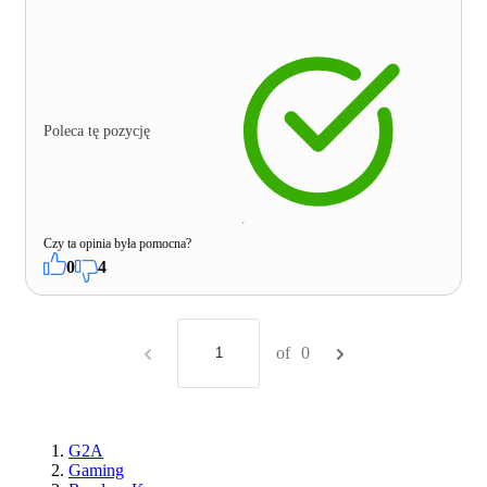
Poleca tę pozycję
Czy ta opinia była pomocna?
0
4
of
0
G2A
Gaming