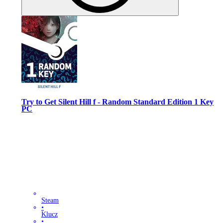
Try to Get Silent Hill f - Random Standard Edition 1 Key
PC
Steam
•
Klucz
•