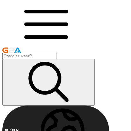
PL
PLN