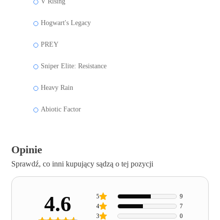
V Rising
Hogwart's Legacy
PREY
Sniper Elite: Resistance
Heavy Rain
Abiotic Factor
Opinie
Sprawdź, co inni kupujący sądzą o tej pozycji
4.6
5
9
4
7
3
0