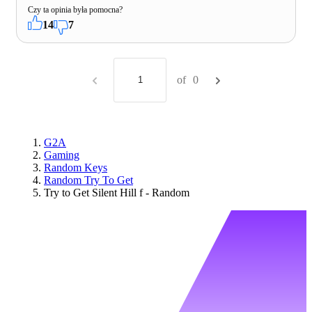
Czy ta opinia była pomocna?
14
7
of
0
G2A
Gaming
Random Keys
Random Try To Get
Try to Get Silent Hill f - Random