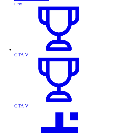
new
GTA V
GTA V