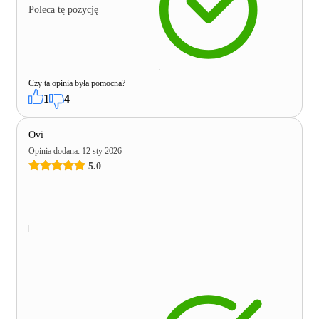
Poleca tę pozycję
Czy ta opinia była pomocna?
1
4
Ovi
Opinia dodana
:
12 sty 2026
5.0