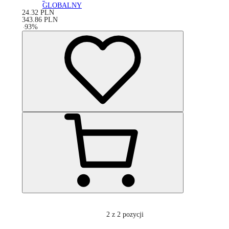
GLOBALNY
24.32
PLN
343.86
PLN
-
93
%
2
z 2 pozycji