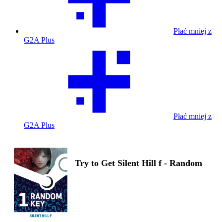
Płać mniej z
G2A Plus
Płać mniej z
G2A Plus
Try to Get Silent Hill f - Random