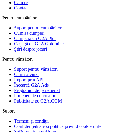
Cariere
Contact
Pentru cumpărători
Suport pentru cumpărători
Cum să cumperi
Cumpără cu G2A Plus
Câștigă cu G2A Goldmine
Știri despre jocuri
Pentru vânzători
Suport pentru vânzători
Cum să vinzi
Import prin API
Încearcă G2A Ads
Programul de parteneriat
Parteneriate cu creatorii
Publicitate pe G2A.COM
Suport
Termeni și condiții
Confidențialitate și politica privind cookie-urile
Setări pentru cookie-uri