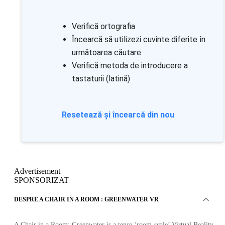
Verifică ortografia
Încearcă să utilizezi cuvinte diferite în
următoarea căutare
Verifică metoda de introducere a
tastaturii (latină)
Resetează și încearcă din nou
Advertisement
SPONSORIZAT
DESPRE A CHAIR IN A ROOM : GREENWATER VR
A Chair in a Room: Greenwater is a tense ‘room-scale’ Virtual Reality