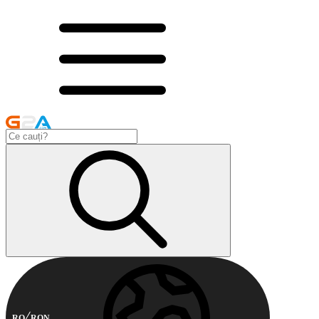
RO
RON