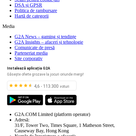
DSA și GPSR
Politica de rambursare
Hartă de categorii
Media
G2A News – gaming și tendințe
G2A Insights – afaceri și tehnologie
Comunicate de presă
Parteneriat media
Site corporativ
Instalează aplicația G2A
Găsește oferte grozave la jocuri oriunde mergi!
4,6 - 113.300
voturi
G2A.COM Limited
(platform operator)
Adresă:
31/F, Tower Two, Times Square, 1 Matheson Street,
Causeway Bay, Hong Kong