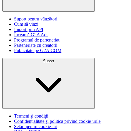
Suport pentru vânzători
Cum să vinzi
Import prin API
Încearcă G2A Ads
Programul de parteneriat
Parteneriate cu creatorii
Publicitate pe G2A.COM
Suport
Termeni și condiții
Confidențialitate și politica privind cookie-urile
Setări pentru cookie-uri