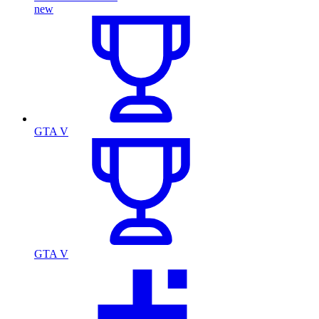
new
GTA V
GTA V