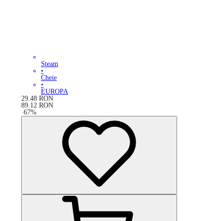
Steam
•
Cheie
•
EUROPA
29.48
RON
89.12
RON
-
67
%