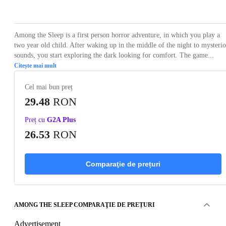
Loading...
Loading...
Loading...
Loading...
Loading
Among the Sleep is a first person horror adventure, in which you play a
two year old child. After waking up in the middle of the night to mysteri
sounds, you start exploring the dark looking for comfort. The game...
Citește mai mult
Cel mai bun preț
29.48
RON
Preț cu
G2A Plus
26.53
RON
Comparaţie de prețuri
AMONG THE SLEEP COMPARAŢIE DE PREȚURI
Advertisement