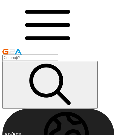
RO
RON