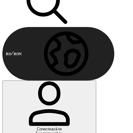
RO
RON
Conectează-te