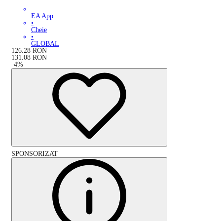
EA App
•
Cheie
•
GLOBAL
126.28
RON
131.08
RON
-
4
%
SPONSORIZAT