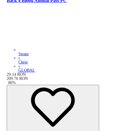
Back 4 Blood Annual Pass PC
Steam
•
Cheie
•
GLOBAL
29.14
RON
209.76
RON
-
86
%