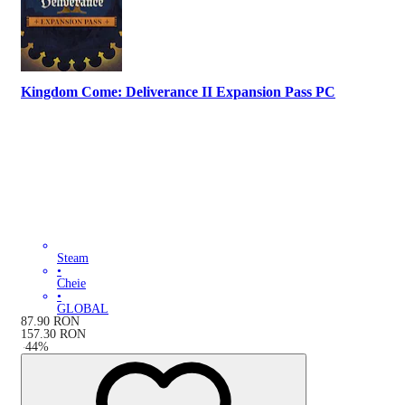
Kingdom Come: Deliverance II Expansion Pass PC
Steam
•
Cheie
•
GLOBAL
87.90
RON
157.30
RON
-
44
%