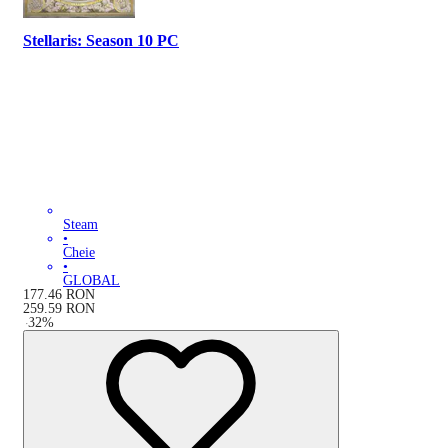
Stellaris: Season 10 PC
Steam
•
Cheie
•
GLOBAL
177.46
RON
259.59
RON
-
32
%