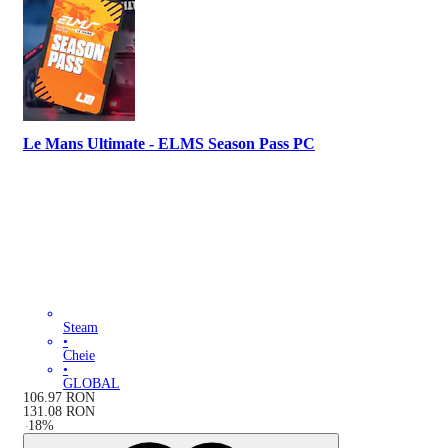
Le Mans Ultimate - ELMS Season Pass PC
Steam
•
Cheie
•
GLOBAL
106.97
RON
131.08
RON
-
18
%