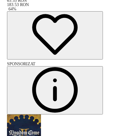
65.55
RON
183.53
RON
-
64
%
SPONSORIZAT