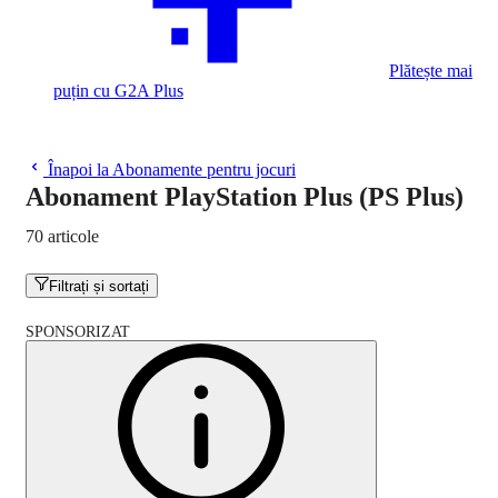
Plătește mai
puțin cu G2A Plus
Înapoi la Abonamente pentru jocuri
Abonament PlayStation Plus (PS Plus)
70 articole
Filtrați și sortați
SPONSORIZAT