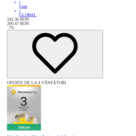
•
Cont
•
GLOBAL
242.36
RON
260.47
RON
-
7
%
OFERTE DE LA 4 VÂNZĂTORI