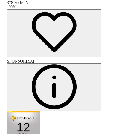
378.30
RON
-
30
%
SPONSORIZAT