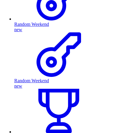
Random Weekend
new
Random Weekend
new