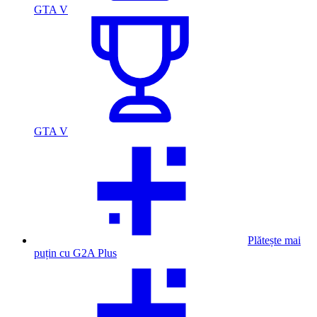
GTA V
GTA V
Plătește mai
puțin cu G2A Plus