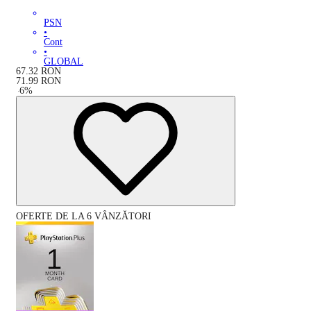
PSN
•
Cont
•
GLOBAL
67.32
RON
71.99
RON
-
6
%
OFERTE DE LA 6 VÂNZĂTORI