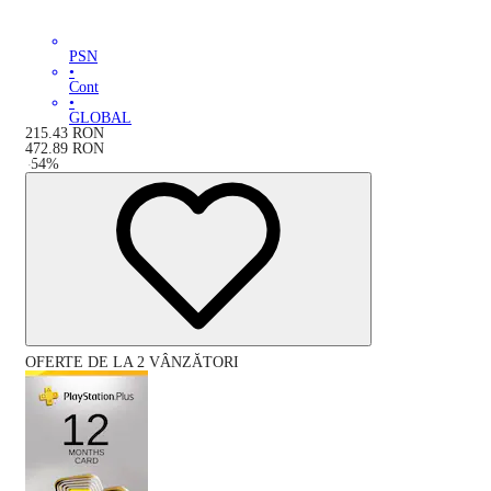
PSN
•
Cont
•
GLOBAL
215.43
RON
472.89
RON
-
54
%
OFERTE DE LA 2 VÂNZĂTORI