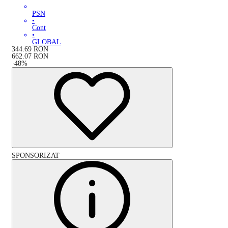
PSN
•
Cont
•
GLOBAL
344.69
RON
662.07
RON
-
48
%
SPONSORIZAT