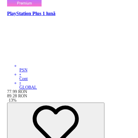
PlayStation Plus 1 lună
PSN
•
Cont
•
GLOBAL
77.99
RON
89.28
RON
-
13
%