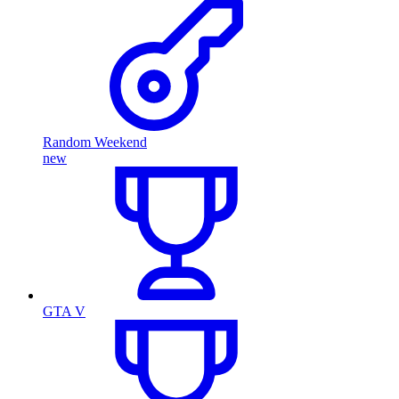
Random Weekend
new
GTA V