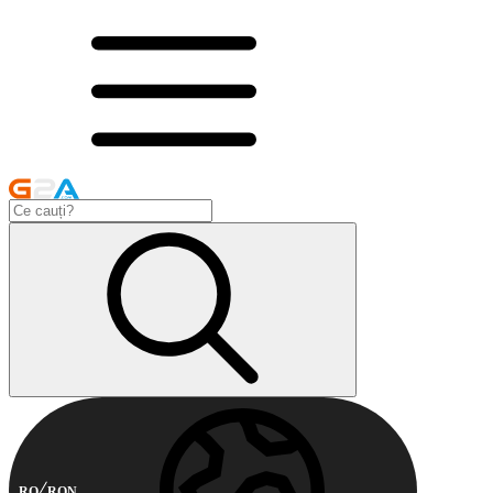
RO
RON