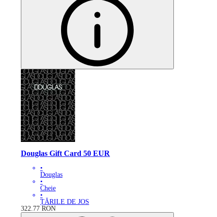
Douglas Gift Card 50 EUR
•
Douglas
•
Cheie
•
ȚĂRILE DE JOS
322.77
RON