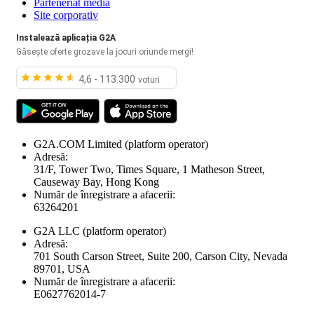
Parteneriat media
Site corporativ
Instalează aplicația G2A
Găsește oferte grozave la jocuri oriunde mergi!
4,6 - 113.300
voturi
G2A.COM Limited
(platform operator)
Adresă:
31/F, Tower Two, Times Square, 1 Matheson Street,
Causeway Bay, Hong Kong
Număr de înregistrare a afacerii:
63264201
G2A LLC
(platform operator)
Adresă:
701 South Carson Street, Suite 200, Carson City, Nevada
89701, USA
Număr de înregistrare a afacerii:
E0627762014-7