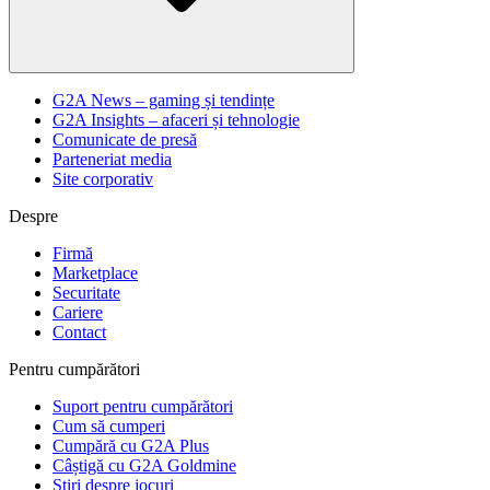
G2A News – gaming și tendințe
G2A Insights – afaceri și tehnologie
Comunicate de presă
Parteneriat media
Site corporativ
Despre
Firmă
Marketplace
Securitate
Cariere
Contact
Pentru cumpărători
Suport pentru cumpărători
Cum să cumperi
Cumpără cu G2A Plus
Câștigă cu G2A Goldmine
Știri despre jocuri