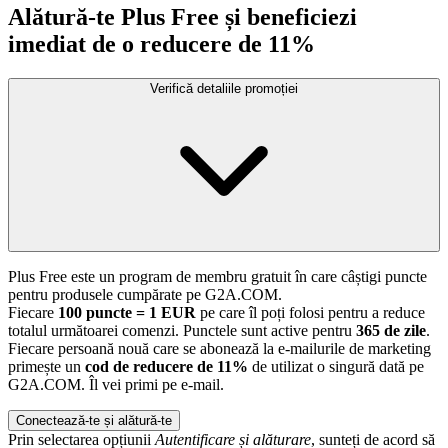
Alătură-te Plus Free și beneficiezi
imediat de o reducere de 11%
Verifică detaliile promoției
Plus Free este un program de membru gratuit în care câștigi puncte
pentru produsele cumpărate pe G2A.COM.
Fiecare
100 puncte = 1 EUR
pe care îl poți folosi pentru a reduce
totalul următoarei comenzi. Punctele sunt active pentru
365 de zile
.
Fiecare persoană nouă care se abonează la e-mailurile de marketing
primește un
cod de reducere de 11%
de utilizat o singură dată pe
G2A.COM. Îl vei primi pe e-mail.
Conectează-te și alătură-te
Prin selectarea opțiunii
Autentificare și alăturare
, sunteți de acord să