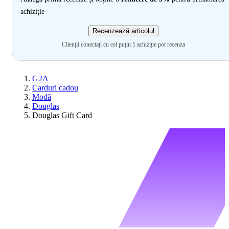
achiziție
Recenzează articolul
Clienții conectați cu cel puțin 1 achiziție pot recenza
G2A
Carduri cadou
Modă
Douglas
Douglas Gift Card