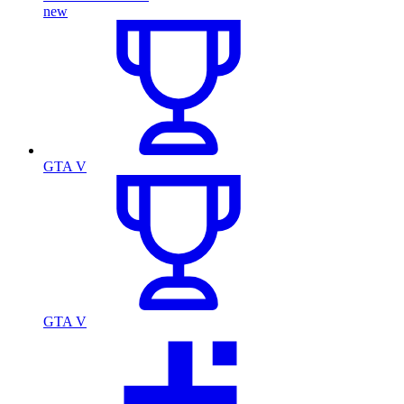
new
GTA V
GTA V