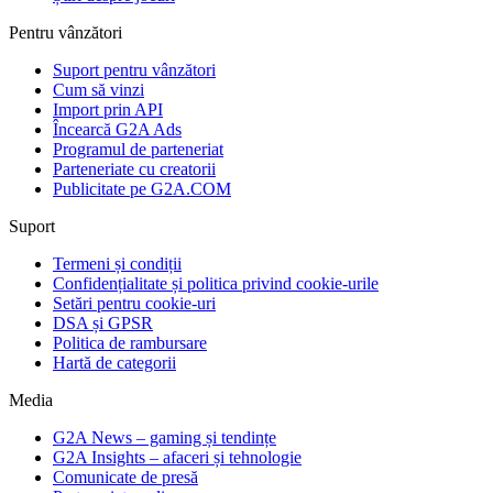
Pentru vânzători
Suport pentru vânzători
Cum să vinzi
Import prin API
Încearcă G2A Ads
Programul de parteneriat
Parteneriate cu creatorii
Publicitate pe G2A.COM
Suport
Termeni și condiții
Confidențialitate și politica privind cookie-urile
Setări pentru cookie-uri
DSA și GPSR
Politica de rambursare
Hartă de categorii
Media
G2A News – gaming și tendințe
G2A Insights – afaceri și tehnologie
Comunicate de presă