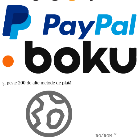
și peste 200 de alte metode de plată
RO
RON