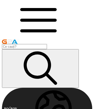
RO
RON