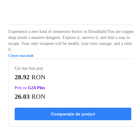
Loading...
Loading...
Loading...
Loading...
Experience a new kind of immersive horror in Dreadhalls!You are trappe
deep inside a massive dungeon. Explore it, survive it, and find a way to
escape. Your only weapons will be stealth, your own courage, and a faint
li...
Citește mai mult
Cel mai bun preț
28.92
RON
Preț cu
G2A Plus
26.03
RON
Comparaţie de prețuri