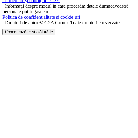
Termenilor și condițiilor G2A
. Informații despre modul în care procesăm datele dumneavoastră
personale pot fi găsite în
Politica de confidențialitate și cookie-uri
. Drepturi de autor © G2A Group. Toate drepturile rezervate.
Conectează-te și alătură-te