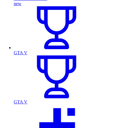
new
GTA V
GTA V