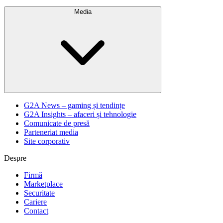
Media
G2A News – gaming și tendințe
G2A Insights – afaceri și tehnologie
Comunicate de presă
Parteneriat media
Site corporativ
Despre
Firmă
Marketplace
Securitate
Cariere
Contact