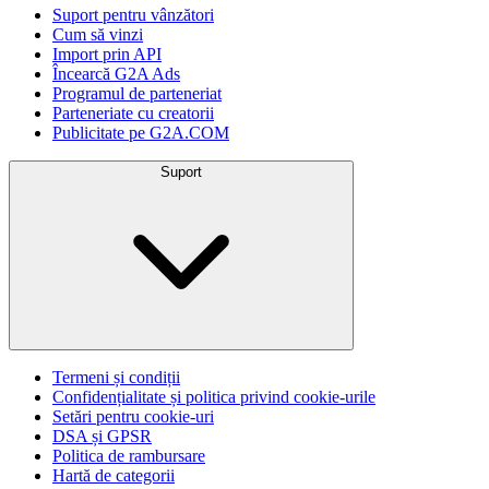
Suport pentru vânzători
Cum să vinzi
Import prin API
Încearcă G2A Ads
Programul de parteneriat
Parteneriate cu creatorii
Publicitate pe G2A.COM
Suport
Termeni și condiții
Confidențialitate și politica privind cookie-urile
Setări pentru cookie-uri
DSA și GPSR
Politica de rambursare
Hartă de categorii