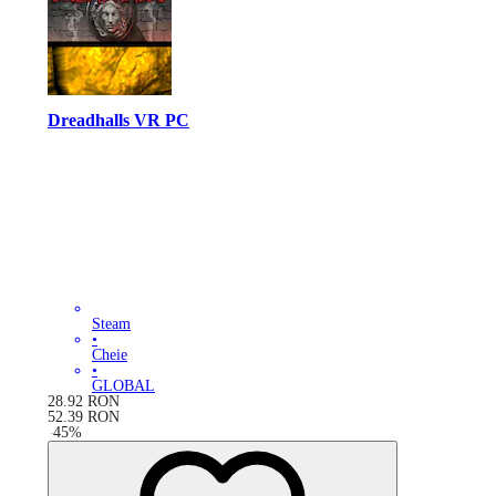
Dreadhalls VR PC
Steam
•
Cheie
•
GLOBAL
28.92
RON
52.39
RON
-
45
%