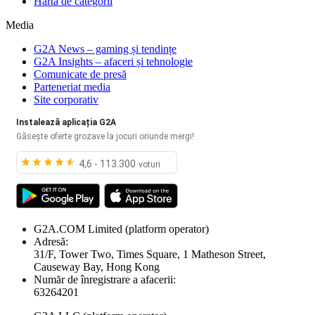
Hartă de categorii
Media
G2A News – gaming și tendințe
G2A Insights – afaceri și tehnologie
Comunicate de presă
Parteneriat media
Site corporativ
Instalează aplicația G2A
Găsește oferte grozave la jocuri oriunde mergi!
4,6 - 113.300
voturi
G2A.COM Limited
(platform operator)
Adresă:
31/F, Tower Two, Times Square, 1 Matheson Street,
Causeway Bay, Hong Kong
Număr de înregistrare a afacerii:
63264201