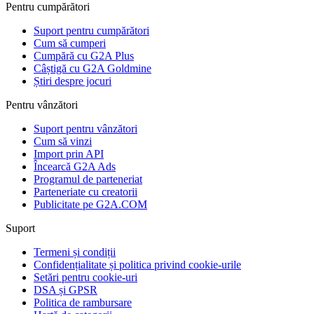
Pentru cumpărători
Suport pentru cumpărători
Cum să cumperi
Cumpără cu G2A Plus
Câștigă cu G2A Goldmine
Știri despre jocuri
Pentru vânzători
Suport pentru vânzători
Cum să vinzi
Import prin API
Încearcă G2A Ads
Programul de parteneriat
Parteneriate cu creatorii
Publicitate pe G2A.COM
Suport
Termeni și condiții
Confidențialitate și politica privind cookie-urile
Setări pentru cookie-uri
DSA și GPSR
Politica de rambursare