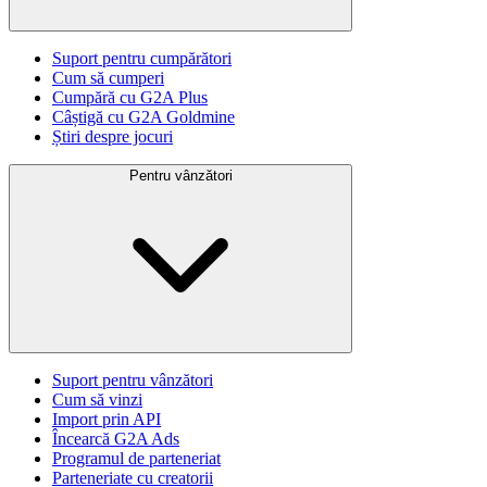
Suport pentru cumpărători
Cum să cumperi
Cumpără cu G2A Plus
Câștigă cu G2A Goldmine
Știri despre jocuri
Pentru vânzători
Suport pentru vânzători
Cum să vinzi
Import prin API
Încearcă G2A Ads
Programul de parteneriat
Parteneriate cu creatorii