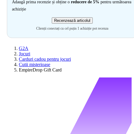
Adaugă prima recenzie și obține o
reducere de 5%
pentru următoarea
achiziție
Recenzează articolul
Clienții conectați cu cel puțin 1 achiziție pot recenza
G2A
Jocuri
Carduri cadou pentru jocuri
Cutii misterioase
EmpireDrop Gift Card