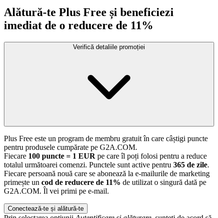
Alătură-te Plus Free și beneficiezi
imediat de o reducere de 11%
Verifică detaliile promoției
Plus Free este un program de membru gratuit în care câștigi puncte
pentru produsele cumpărate pe G2A.COM.
Fiecare
100 puncte = 1 EUR
pe care îl poți folosi pentru a reduce
totalul următoarei comenzi. Punctele sunt active pentru
365 de zile
.
Fiecare persoană nouă care se abonează la e-mailurile de marketing
primește un
cod de reducere de 11%
de utilizat o singură dată pe
G2A.COM. Îl vei primi pe e-mail.
Conectează-te și alătură-te
Prin selectarea opțiunii
Autentificare și alăturare
, sunteți de acord să