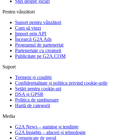
Știri despre jocuri
Pentru vânzători
Suport pentru vânzători
Cum să vinzi
Import prin API
Încearcă G2A Ads
Programul de parteneriat
Parteneriate cu creatorii
Publicitate pe G2A.COM
Suport
Termeni și condiții
Confidențialitate și politica privind cookie-urile
Setări pentru cookie-uri
DSA și GPSR
Politica de rambursare
Hartă de categorii
Media
G2A News – gaming și tendințe
G2A Insights – afaceri și tehnologie
Comunicate de presă