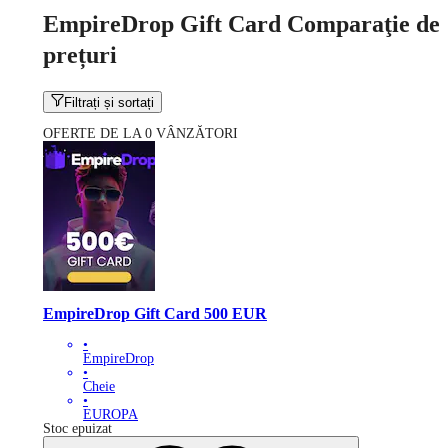
EmpireDrop Gift Card Comparaţie de
prețuri
Filtrați și sortați
OFERTE DE LA 0 VÂNZĂTORI
EmpireDrop Gift Card 500 EUR
•
EmpireDrop
•
Cheie
•
EUROPA
Stoc epuizat