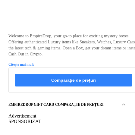
Loading...
Welcome to EmpireDrop, your go-to place for exciting mystery boxes.
Offering authenticated Luxury items like Sneakers, Watches, Luxury Cars
the latest tech & gaming items. Open a Box, get your dream items or inst
Cash Out in Crypto.
Citește mai mult
Comparaţie de prețuri
EMPIREDROP GIFT CARD COMPARAŢIE DE PREȚURI
Advertisement
SPONSORIZAT