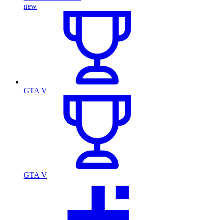
new
GTA V
GTA V