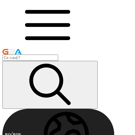
RO
RON