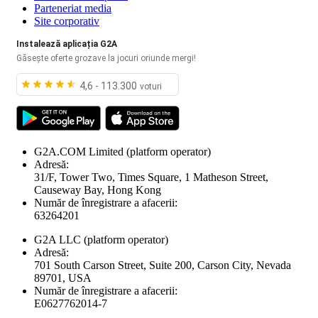
Parteneriat media
Site corporativ
Instalează aplicația G2A
Găsește oferte grozave la jocuri oriunde mergi!
4,6 - 113.300
voturi
G2A.COM Limited
(platform operator)
Adresă:
31/F, Tower Two, Times Square, 1 Matheson Street,
Causeway Bay, Hong Kong
Număr de înregistrare a afacerii:
63264201
G2A LLC
(platform operator)
Adresă:
701 South Carson Street, Suite 200, Carson City, Nevada
89701, USA
Număr de înregistrare a afacerii:
E0627762014-7