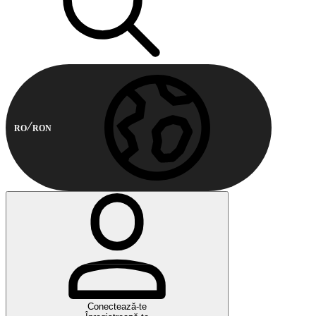
RO
RON
Conectează-te