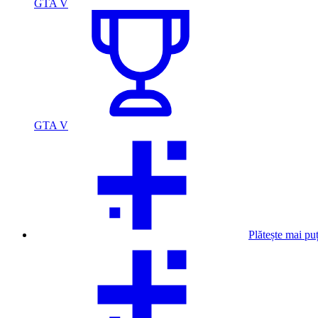
GTA V
GTA V
Plătește mai pu