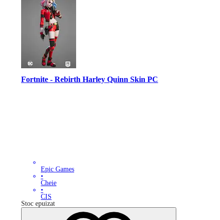
Fortnite - Rebirth Harley Quinn Skin PC
Epic Games
•
Cheie
•
CIS
Stoc epuizat