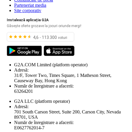
Parteneriat media
Site corporativ
Instalează aplicația G2A
Găsește oferte grozave la jocuri oriunde mergi!
4,6 - 113.300
voturi
G2A.COM Limited
(platform operator)
Adresă:
31/F, Tower Two, Times Square, 1 Matheson Street,
Causeway Bay, Hong Kong
Număr de înregistrare a afacerii:
63264201
G2A LLC
(platform operator)
Adresă:
701 South Carson Street, Suite 200, Carson City, Nevada
89701, USA
Număr de înregistrare a afacerii:
E0627762014-7