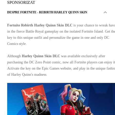
SPONSORIZAT
DESPRE FORTNITE - REBIRTH HARLEY QUINN SKIN
Fortnite Rebirth Harley Quinn Skin DLC
is your chance to wreak hav
in the fierce Battle Royal gameplay on the isolated Fortnite Island. Get th
key to this unique outfit and personalize the game in one and only DC
Comics style.
Although
Harley Quinn Skin DLC
was available exclusively after
purchasing the DC Zero Point comic, now all Fortnite players can enjoy i
Activate the key on the Epic Games website, and play in the unique fashi
of Harley Quinn's madness.