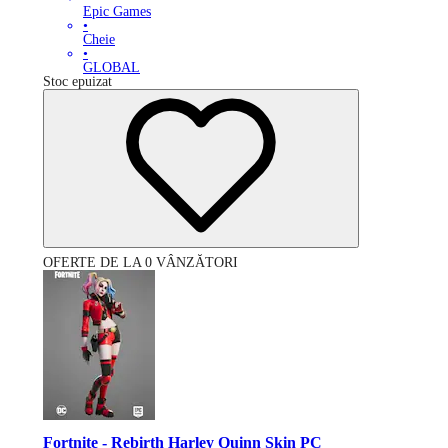
Epic Games
•
Cheie
•
GLOBAL
Stoc epuizat
OFERTE DE LA 0 VÂNZĂTORI
Fortnite - Rebirth Harley Quinn Skin PC