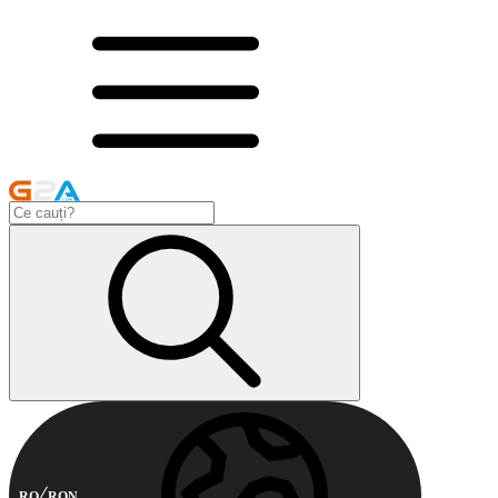
RO
RON