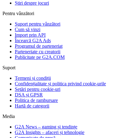
Știri despre jocuri
Pentru vânzători
Suport pentru vânzători
Cum să vinzi
Import prin API
Încearcă G2A Ads
Programul de parteneriat
Parteneriate cu creatorii
Publicitate pe G2A.COM
Suport
Termeni și condiții
Confidențialitate și politica privind cookie-urile
Setări pentru cookie-uri
DSA și GPSR
Politica de rambursare
Hartă de categorii
Media
G2A News – gaming și tendințe
G2A Insights – afaceri și tehnologie
Comunicate de presă