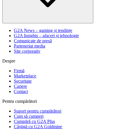
G2A News – gaming și tendințe
G2A Insights – afaceri și tehnologie
Comunicate de presă
Parteneriat media
Site corporativ
Despre
Firmă
Marketplace
Securitate
Cariere
Contact
Pentru cumpărători
Suport pentru cumpărători
Cum să cumperi
Cumpără cu G2A Plus
Câștigă cu G2A Goldmine