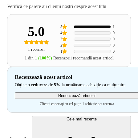
Verifică ce părere au clienții noștri despre acest titlu
5.0
5
1
4
0
3
0
2
0
1 recenzii
1
0
1 din 1
(100%)
Recenzorii recomandă acest articol
Recenzează acest articol
Obține o
reducere de 5%
la următoarea achiziție ca mulțumire
Recenzează articolul
Clienții conectați cu cel puțin 1 achiziție pot recenza
Cele mai recente