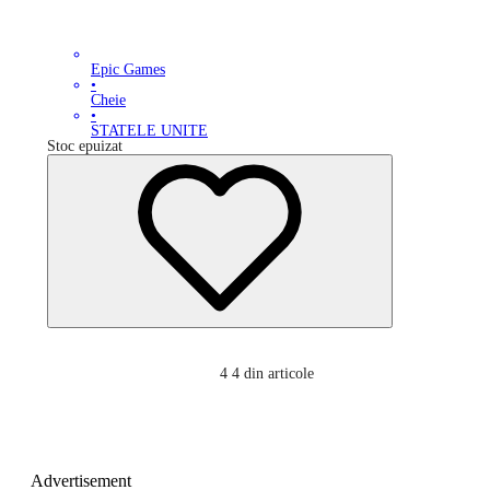
Epic Games
•
Cheie
•
STATELE UNITE
Stoc epuizat
4
4 din articole
Advertisement