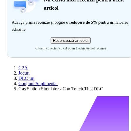
articol
Adaugă prima recenzie și obține o
reducere de 5%
pentru următoarea
achiziție
Recenzează articolul
Clienții conectați cu cel puțin 1 achiziție pot recenza
G2A
Jocuri
DLC-uri
Conținut Suplimentar
Gas Station Simulator - Can Touch This DLC