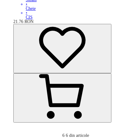
•
Cheie
•
CIS
21.76
RON
6
6 din articole