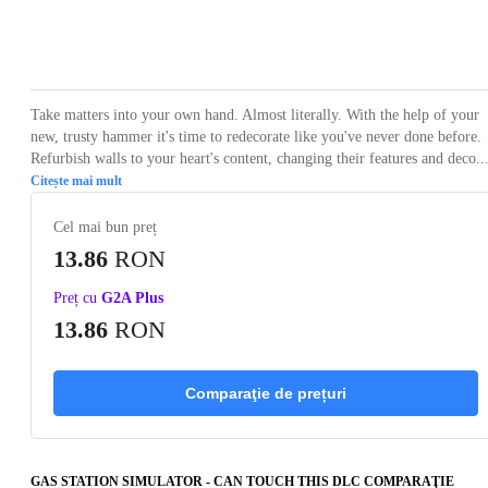
Loading...
Loading...
Loading...
Loading...
Loading
Take matters into your own hand. Almost literally. With the help of your
new, trusty hammer it's time to redecorate like you've never done before.
Refurbish walls to your heart's content, changing their features and deco..
Citește mai mult
Cel mai bun preț
13.86
RON
Preț cu
G2A Plus
13.86
RON
Comparaţie de prețuri
GAS STATION SIMULATOR - CAN TOUCH THIS DLC COMPARAŢIE