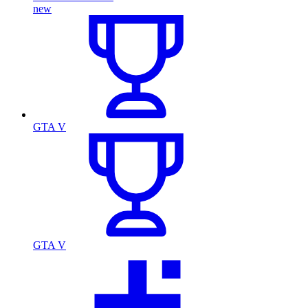
new
GTA V
GTA V