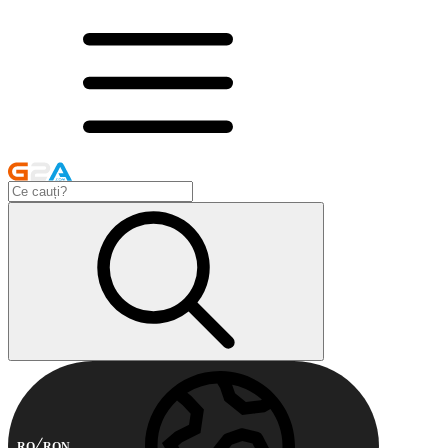
RO
RON