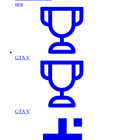
new
GTA V
GTA V