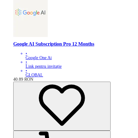
Google AI Subscription Pro 12 Months
•
Google One Ai
•
Link pentru invitație
•
GLOBAL
40.89
RON