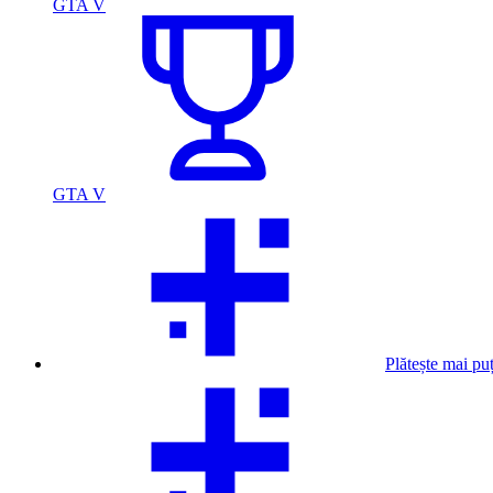
GTA V
GTA V
Plătește mai pu