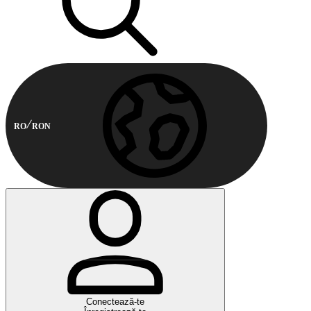
RO
RON
Conectează-te