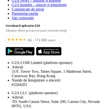
G2A News – gaming și tendințe
G2A Insights – afaceri și tehnologie
Comunicate de presă
Parteneriat media
Site corporativ
Instalează aplicația G2A
Găsește oferte grozave la jocuri oriunde mergi!
4,6 - 113.300
voturi
G2A.COM Limited
(platform operator)
Adresă:
31/F, Tower Two, Times Square, 1 Matheson Street,
Causeway Bay, Hong Kong
Număr de înregistrare a afacerii:
63264201
G2A LLC
(platform operator)
Adresă:
701 South Carson Street, Suite 200, Carson City, Nevada
89701, USA