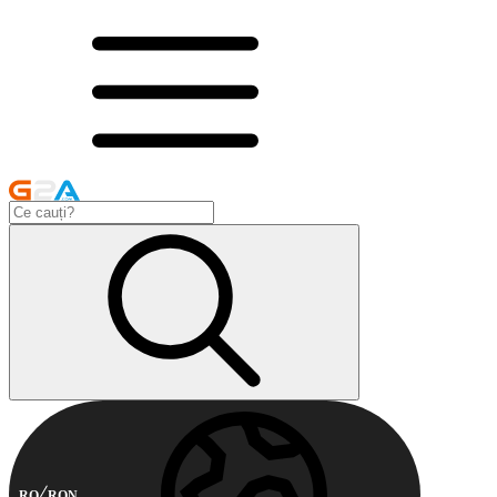
RO
RON