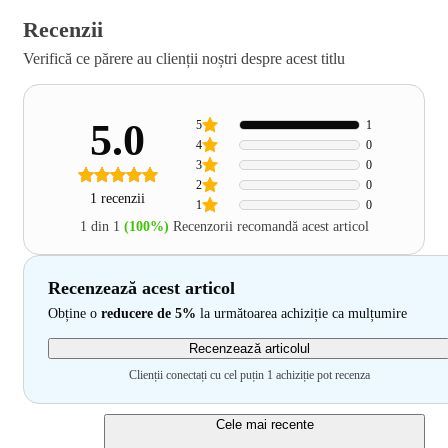
Recenzii
Verifică ce părere au clienții noștri despre acest titlu
5.0
5
1
4
0
3
0
2
0
1 recenzii
1
0
1 din 1
(100%)
Recenzorii recomandă acest articol
Recenzează acest articol
Obține o
reducere de 5%
la următoarea achiziție ca mulțumire
Recenzează articolul
Clienții conectați cu cel puțin 1 achiziție pot recenza
Cele mai recente