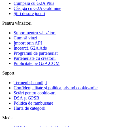
Cumpără cu G2A Plus
Câștigă cu G2A Goldmine
Știri despre jocuri
Pentru vânzători
Suport pentru vânzători
Cum să vinzi
Import prin API
Încearcă G2A Ads
Programul de parteneriat
Parteneriate cu creatorii
Publicitate pe G2A.COM
Suport
Termeni și condiții
Confidențialitate și politica privind cookie-urile
Setări pentru cookie-uri
DSA și GPSR
Politica de rambursare
Hartă de categorii
Media