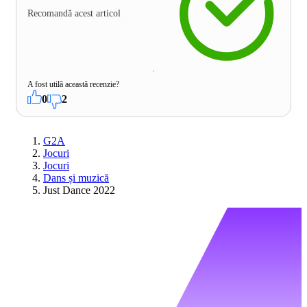
Recomandă acest articol
A fost utilă această recenzie?
0
2
G2A
Jocuri
Jocuri
Dans și muzică
Just Dance 2022