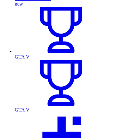
new
GTA V
GTA V