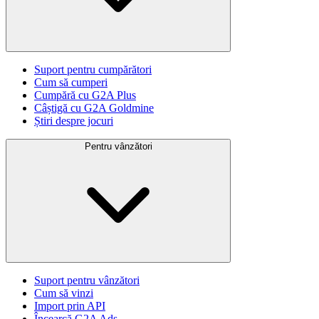
Suport pentru cumpărători
Cum să cumperi
Cumpără cu G2A Plus
Câștigă cu G2A Goldmine
Știri despre jocuri
Pentru vânzători
Suport pentru vânzători
Cum să vinzi
Import prin API
Încearcă G2A Ads