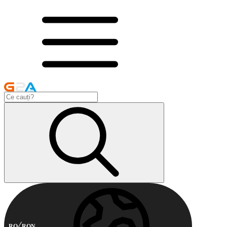
RO
RON