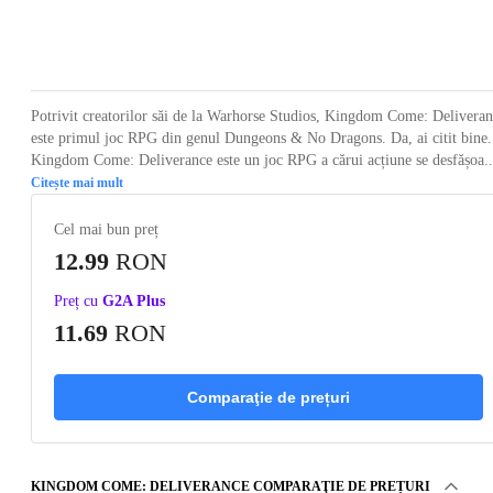
Loading...
Loading...
Loading...
Loading...
Loading
Potrivit creatorilor săi de la Warhorse Studios, Kingdom Come: Delivera
este primul joc RPG din genul Dungeons & No Dragons. Da, ai citit bine.
Kingdom Come: Deliverance este un joc RPG a cărui acțiune se desfășoa..
Citește mai mult
Cel mai bun preț
12.99
RON
Preț cu
G2A Plus
11.69
RON
Comparaţie de prețuri
KINGDOM COME: DELIVERANCE COMPARAŢIE DE PREȚURI