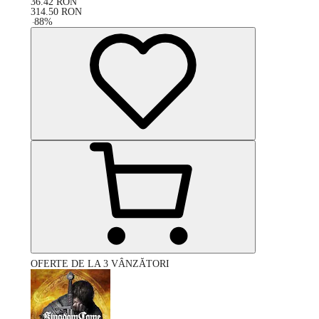
36.42
RON
314.50
RON
-
88
%
OFERTE DE LA 3 VÂNZĂTORI