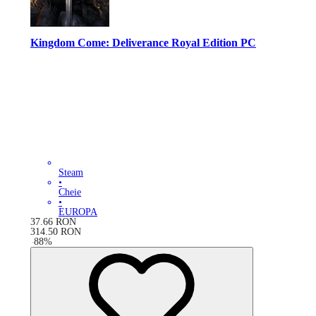
Kingdom Come: Deliverance Royal Edition PC
Steam
•
Cheie
•
EUROPA
37.66
RON
314.50
RON
-
88
%