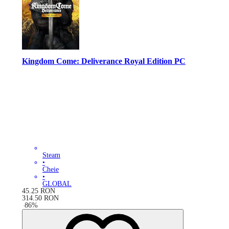
Kingdom Come: Deliverance Royal Edition PC
Steam
•
Cheie
•
GLOBAL
45.25
RON
314.50
RON
-
86
%