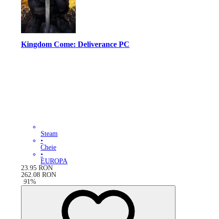
Kingdom Come: Deliverance PC
Steam
•
Cheie
•
EUROPA
23.95
RON
262.08
RON
-
91
%