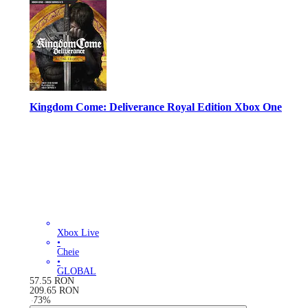
Kingdom Come: Deliverance Royal Edition Xbox One
Xbox Live
•
Cheie
•
GLOBAL
57.55
RON
209.65
RON
-
73
%