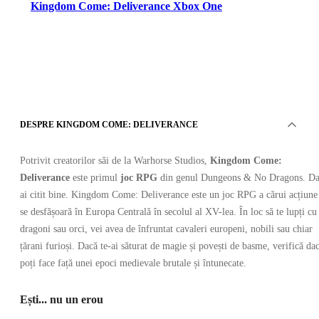
Kingdom Come: Deliverance Xbox One
DESPRE KINGDOM COME: DELIVERANCE
Xbox Live
•
Cheie
Potrivit creatorilor săi de la Warhorse Studios,
Kingdom Come:
•
EUROPA
Deliverance
este primul
joc RPG
din genul Dungeons & No Dragons. Da
43.39
RON
ai citit bine. Kingdom Come: Deliverance este un joc RPG a cărui acțiune
209.65
RON
-
79
%
se desfășoară în Europa Centrală în secolul al XV-lea. În loc să te lupți cu
dragoni sau orci, vei avea de înfruntat cavaleri europeni, nobili sau chiar
țărani furioși. Dacă te-ai săturat de magie și povești de basme, verifică da
poți face față unei epoci medievale brutale și întunecate.
Ești... nu un erou