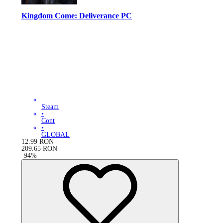
Kingdom Come: Deliverance PC
Steam
•
Cont
•
GLOBAL
12.99
RON
209.65
RON
-
94
%