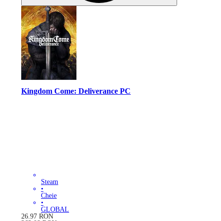
Kingdom Come: Deliverance PC
Steam
•
Cheie
•
GLOBAL
26.97
RON