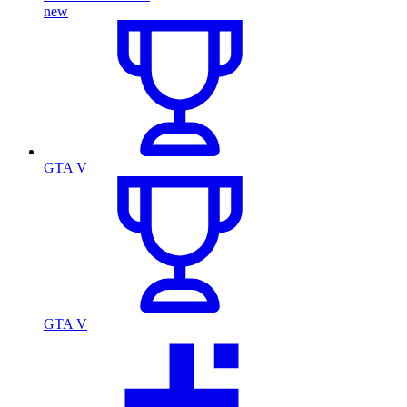
new
GTA V
GTA V