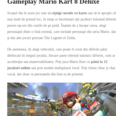
Gameplay Mario Kart 8 Deluxe
Scopul tău în acest joc este să
câștigi cursele cu karte
sau să te apropii câ
mai mult de primul loc, în timp ce încetinești alți jucători folosind diferit
power-up-uri din cutiile de pe pistă. Înainte de a începe cursa, alegi
personajul dintr-o listă extinsă, care include personaje din seria Mario, dar
și din alte jocuri precum The Legend of Zelda.
De asemenea, îți alegi vehiculul, care poate fi creat din diferite părți
deblocate în timpul jocului, fiecare parte oferind statistici diferite, cum ar 
accelerația sau manevrabilitatea. Poți juca Mario Kart cu
până la 12
jucători online
sau prin modul multiplayer local. Poți folosi chiar și chat
vocal, dar doar cu persoanele din lista ta de prieteni.