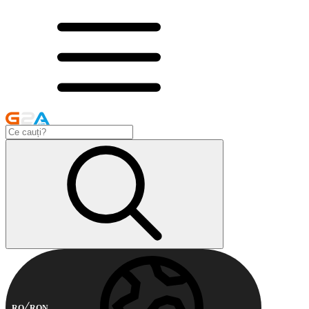
RO
RON