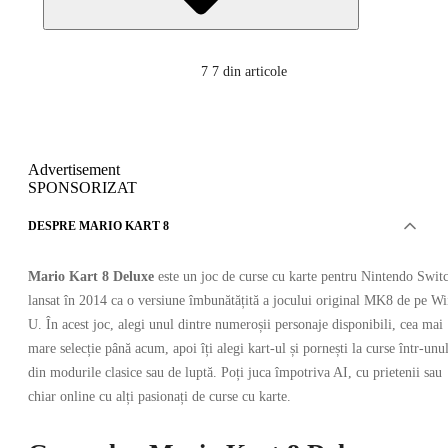
7
7 din articole
Advertisement
SPONSORIZAT
DESPRE MARIO KART 8
Mario Kart 8 Deluxe
este un joc de curse cu karte pentru Nintendo Swit
lansat în 2014 ca o versiune îmbunătățită a jocului original MK8 de pe Wi
U. În acest joc, alegi unul dintre numeroșii personaje disponibili, cea mai
mare selecție până acum, apoi îți alegi kart-ul și pornești la curse într-unu
din modurile clasice sau de luptă. Poți juca împotriva AI, cu prietenii sau
chiar online cu alți pasionați de curse cu karte.