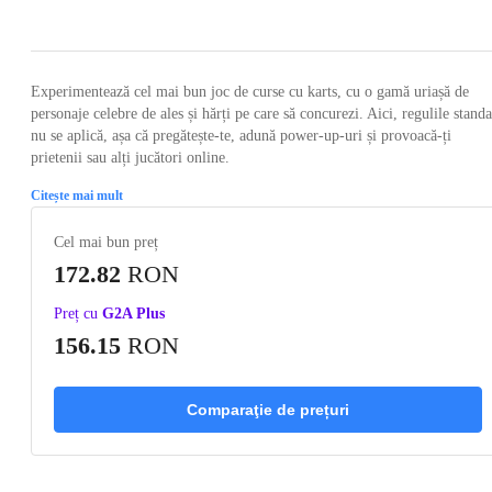
Loading...
Loading...
Loading...
Loading...
Loading
Experimentează cel mai bun joc de curse cu karts, cu o gamă uriașă de
personaje celebre de ales și hărți pe care să concurezi. Aici, regulile stand
nu se aplică, așa că pregătește-te, adună power-up-uri și provoacă-ți
prietenii sau alți jucători online.
Citește mai mult
Cel mai bun preț
172.82
RON
Preț cu
G2A Plus
156.15
RON
Comparaţie de prețuri