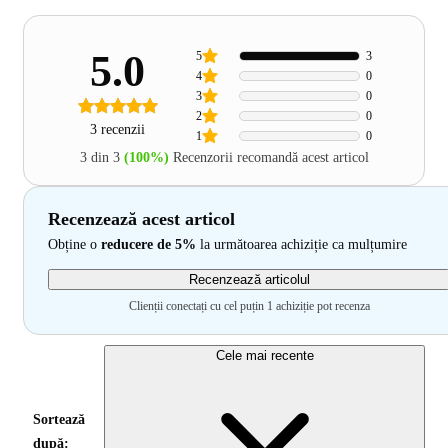
5.0
5
3
4
0
3
0
2
0
3 recenzii
1
0
3 din 3
(100%)
Recenzorii recomandă acest articol
Recenzează acest articol
Obține o
reducere de 5%
la următoarea achiziție ca mulțumire
Recenzează articolul
Clienții conectați cu cel puțin 1 achiziție pot recenza
Cele mai recente
Sortează
după: