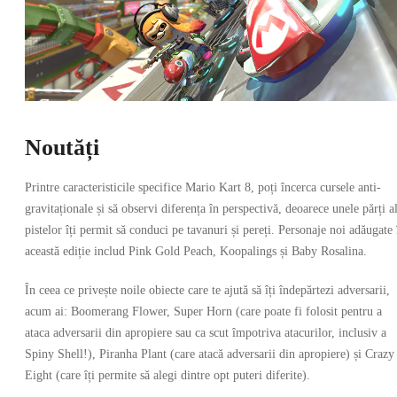
Noutăți
Printre caracteristicile specifice Mario Kart 8, poți încerca cursele anti-
gravitaționale și să observi diferența în perspectivă, deoarece unele părți a
pistelor îți permit să conduci pe tavanuri și pereți. Personaje noi adăugate 
această ediție includ Pink Gold Peach, Koopalings și Baby Rosalina.
În ceea ce privește noile obiecte care te ajută să îți îndepărtezi adversarii,
acum ai: Boomerang Flower, Super Horn (care poate fi folosit pentru a
ataca adversarii din apropiere sau ca scut împotriva atacurilor, inclusiv a
Spiny Shell!), Piranha Plant (care atacă adversarii din apropiere) și Crazy
Eight (care îți permite să alegi dintre opt puteri diferite).