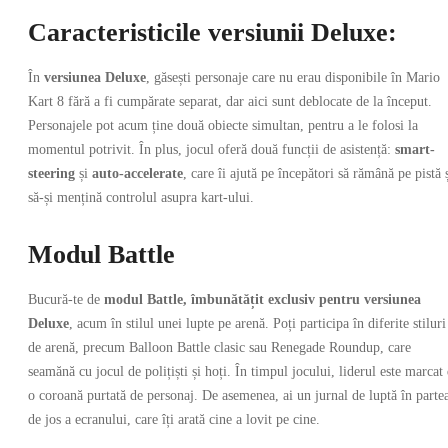
Caracteristicile versiunii Deluxe:
În
versiunea Deluxe
, găsești personaje care nu erau disponibile în Mario
Kart 8 fără a fi cumpărate separat, dar aici sunt deblocate de la început.
Personajele pot acum ține două obiecte simultan, pentru a le folosi la
momentul potrivit. În plus, jocul oferă două funcții de asistență:
smart-
steering
și
auto-accelerate
, care îi ajută pe începători să rămână pe pistă 
să-și mențină controlul asupra kart-ului.
Modul Battle
Bucură-te de
modul Battle, îmbunătățit exclusiv pentru versiunea
Deluxe
, acum în stilul unei lupte pe arenă. Poți participa în diferite stiluri
de arenă, precum Balloon Battle clasic sau Renegade Roundup, care
seamănă cu jocul de polițiști și hoți. În timpul jocului, liderul este marcat
o coroană purtată de personaj. De asemenea, ai un jurnal de luptă în parte
de jos a ecranului, care îți arată cine a lovit pe cine.