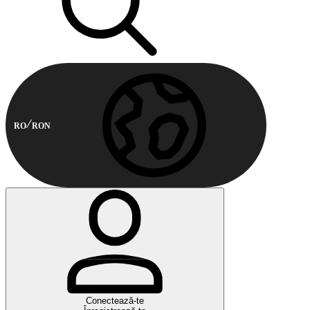
RO
RON
Conectează-te