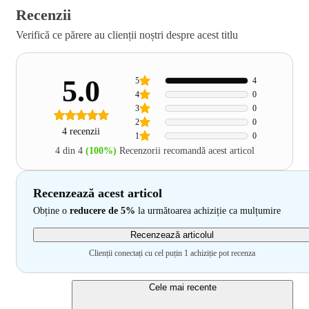
Recenzii
Verifică ce părere au clienții noștri despre acest titlu
5.0
5
4
4
0
3
0
2
0
4 recenzii
1
0
4 din 4
(100%)
Recenzorii recomandă acest articol
Recenzează acest articol
Obține o
reducere de 5%
la următoarea achiziție ca mulțumire
Recenzează articolul
Clienții conectați cu cel puțin 1 achiziție pot recenza
Cele mai recente