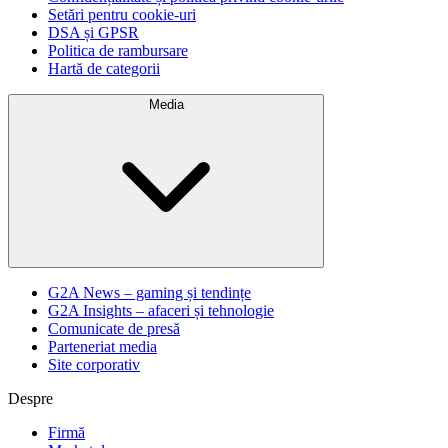
Setări pentru cookie-uri
DSA și GPSR
Politica de rambursare
Hartă de categorii
Media
G2A News – gaming și tendințe
G2A Insights – afaceri și tehnologie
Comunicate de presă
Parteneriat media
Site corporativ
Despre
Firmă