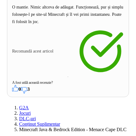
O mantie. Nimic altceva de adăugat. Funcționează, pur și simplu
folosește-l pe site-ul Minecraft și îl vei primi instantaneu. Poate
fi folosit în joc.
Recomandă acest articol
A fost utilă această recenzie?
0
3
G2A
Jocuri
DLC-uri
Conținut Suplimentar
Minecraft Java & Bedrock Edition - Menace Cape DLC