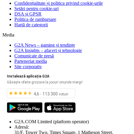
Confidențialitate și politica privind cookie-urile
Setări pentru cookie-uri
DSA și GPSR
Politica de rambursare
Hartă de categorii
Media
G2A News – gaming și tendințe
G2A Insights – afaceri și tehnologie
Comunicate de presă
Parteneriat media
Site corporativ
Instalează aplicația G2A
Găsește oferte grozave la jocuri oriunde mergi!
4,6 - 113.300
voturi
G2A.COM Limited
(platform operator)
Adresă:
31/F, Tower Two, Times Square, 1 Matheson Street,