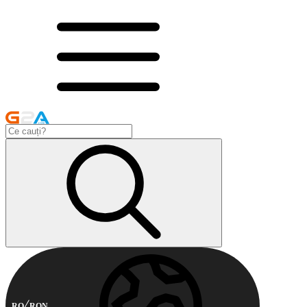
RO
RON