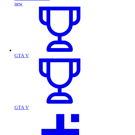
new
GTA V
GTA V