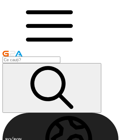
RO
RON