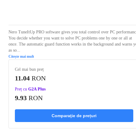
Loading...
Loading...
Loading...
Loading...
Loading
Nero TuneItUp PRO software gives you total control over PC performanc
You decide whether you want to solve PC problems one by one or all at
once. The automatic guard function works in the background and warns y
as so...
Citește mai mult
Cel mai bun preț
11.04
RON
Preț cu
G2A Plus
9.93
RON
Comparaţie de prețuri