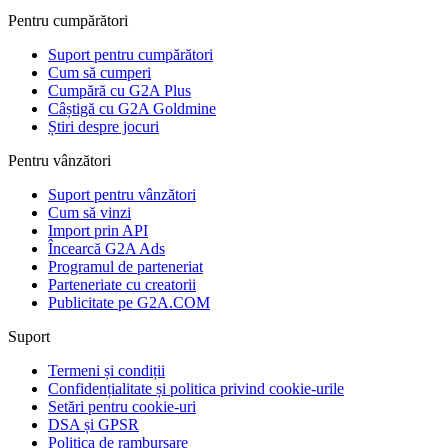
Pentru cumpărători
Suport pentru cumpărători
Cum să cumperi
Cumpără cu G2A Plus
Câștigă cu G2A Goldmine
Știri despre jocuri
Pentru vânzători
Suport pentru vânzători
Cum să vinzi
Import prin API
Încearcă G2A Ads
Programul de parteneriat
Parteneriate cu creatorii
Publicitate pe G2A.COM
Suport
Termeni și condiții
Confidențialitate și politica privind cookie-urile
Setări pentru cookie-uri
DSA și GPSR
Politica de rambursare