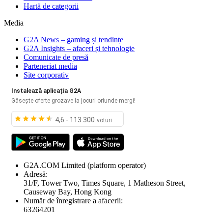
Hartă de categorii
Media
G2A News – gaming și tendințe
G2A Insights – afaceri și tehnologie
Comunicate de presă
Parteneriat media
Site corporativ
Instalează aplicația G2A
Găsește oferte grozave la jocuri oriunde mergi!
4,6 - 113.300
voturi
G2A.COM Limited
(platform operator)
Adresă:
31/F, Tower Two, Times Square, 1 Matheson Street,
Causeway Bay, Hong Kong
Număr de înregistrare a afacerii:
63264201