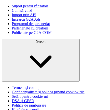
Suport pentru vânzători
Cum să vinzi
Import prin API
Încearcă G2A Ads
Programul de parteneriat
Parteneriate cu creatorii
Publicitate pe G2A.COM
Suport
Termeni și condiții
Confidențialitate și politica privind cookie-urile
Setări pentru cookie-uri
DSA și GPSR
Politica de rambursare
Hartă de categorii