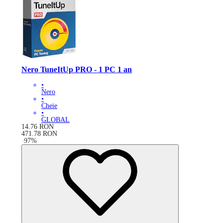
Nero TuneItUp PRO - 1 PC 1 an
•
Nero
•
Cheie
•
GLOBAL
14.76
RON
471.78
RON
-
97
%