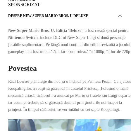
SPONSORIZAT
DESPRE NEW SUPER MARIO BROS. U DELUXE
New Super Mario Bros. U. Ediția 'Deluxe'
, a fost creată special pentru
Nintendo Switch
, include DLC-ul New Super Luigi și două personaje
jucabile suplimentare. Pe lângă noul conținut din ediția revizuită a jocului
gameplay-ul a fost îmbunătățit, iar acum rulează în 1080p, în loc de 720p
Povestea
Răul Bowser plănuiește din nou să o închidă pe Prințesa Peach. Cu ajutoru
Koopalingilor, a reușit să pătrundă în castelul Prințesei. Folosind o mână
mecanică uriașă, ticălosul i-a aruncat pe Mario și fratele său Luigi departe
iar acum ei trebuie să-și găsească drumul prin ținuturile noi înapoi la
prințesă. În timpul călătoriei, se vor întâlni cu cei șapte Koopalingi.