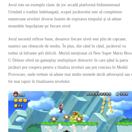
Jocul este un exemplu clasic de joc arcadă platformă bidimensional.
Urmând o tradiție îndelungată, scopul jucătorului este să completeze
numeroase niveluri diverse înainte de expirarea timpului și să adune
monedele împrăștiate pe fiecare nivel.
Jocul necesită reflexe bune, deoarece fiecare nivel este plin de capcane,
inamici sau obstacole de mediu. În plus, din când în când, jucătorul va
trebui să înfrunte șefi dificili. Merită menționat că New Super Mario Bros
U Deluxe oferă un gameplay multiplayer distractiv în care până la patru
jucători pot coopera pentru a finaliza niveluri sau pot concura în Modul
Provocare, unde trebuie să adune mai multe monede decât adversarul sau 
fie mai rapizi în finalizarea nivelului.