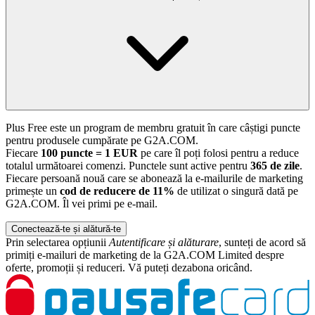
Plus Free este un program de membru gratuit în care câștigi puncte
pentru produsele cumpărate pe G2A.COM.
Fiecare
100 puncte = 1 EUR
pe care îl poți folosi pentru a reduce
totalul următoarei comenzi. Punctele sunt active pentru
365 de zile
.
Fiecare persoană nouă care se abonează la e-mailurile de marketing
primește un
cod de reducere de 11%
de utilizat o singură dată pe
G2A.COM. Îl vei primi pe e-mail.
Conectează-te și alătură-te
Prin selectarea opțiunii
Autentificare și alăturare
, sunteți de acord să
primiți e-mailuri de marketing de la G2A.COM Limited despre
oferte, promoții și reduceri. Vă puteți dezabona oricând.