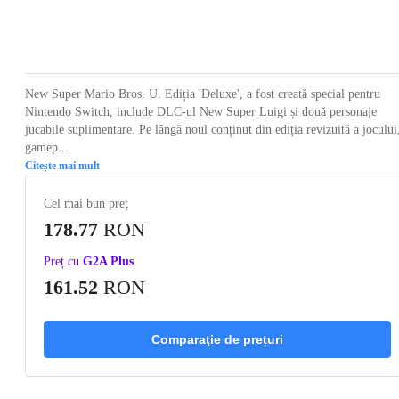
Loading...
Loading...
Loading...
Loading...
Loading
New Super Mario Bros. U. Ediția 'Deluxe', a fost creată special pentru
Nintendo Switch, include DLC-ul New Super Luigi și două personaje
jucabile suplimentare. Pe lângă noul conținut din ediția revizuită a jocului
gamep...
Citește mai mult
Cel mai bun preț
178.77
RON
Preț cu
G2A Plus
161.52
RON
Comparaţie de prețuri