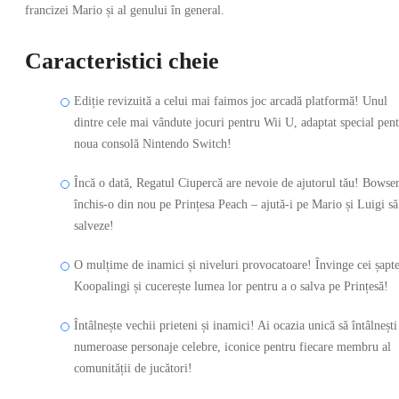
francizei Mario și al genului în general.
Caracteristici cheie
Ediție revizuită a celui mai faimos joc arcadă platformă! Unul
dintre cele mai vândute jocuri pentru Wii U, adaptat special pen
noua consolă Nintendo Switch!
Încă o dată, Regatul Ciupercă are nevoie de ajutorul tău! Bowser
închis-o din nou pe Prințesa Peach – ajută-i pe Mario și Luigi să
salveze!
O mulțime de inamici și niveluri provocatoare! Învinge cei șapt
Koopalingi și cucerește lumea lor pentru a o salva pe Prințesă!
Întâlnește vechii prieteni și inamici! Ai ocazia unică să întâlnești
numeroase personaje celebre, iconice pentru fiecare membru al
comunității de jucători!