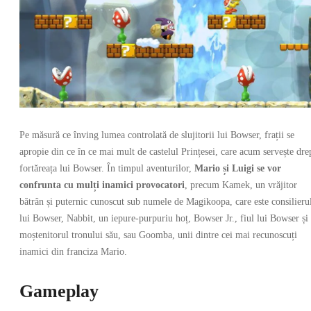
Pe măsură ce înving lumea controlată de slujitorii lui Bowser, frații se
apropie din ce în ce mai mult de castelul Prințesei, care acum servește dre
fortăreața lui Bowser. În timpul aventurilor,
Mario și Luigi se vor
confrunta cu mulți inamici provocatori
, precum Kamek, un vrăjitor
bătrân și puternic cunoscut sub numele de Magikoopa, care este consilieru
lui Bowser, Nabbit, un iepure-purpuriu hoț, Bowser Jr., fiul lui Bowser și
moștenitorul tronului său, sau Goomba, unii dintre cei mai recunoscuți
inamici din franciza Mario.
Gameplay