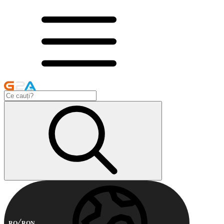
RO
RON