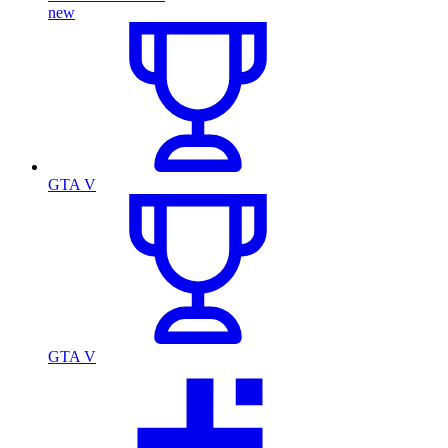
new
GTA V
GTA V