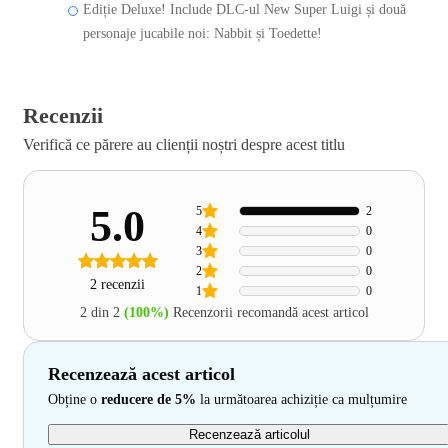
Ediție Deluxe! Include DLC-ul New Super Luigi și două
personaje jucabile noi: Nabbit și Toedette!
Recenzii
Verifică ce părere au clienții noștri despre acest titlu
5.0
5
2
4
0
3
0
2
0
2 recenzii
1
0
2 din 2
(100%)
Recenzorii recomandă acest articol
Recenzează acest articol
Obține o
reducere de 5%
la următoarea achiziție ca mulțumire
Recenzează articolul