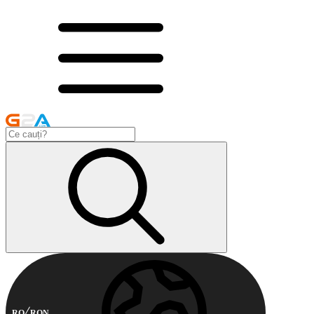
RO
RON