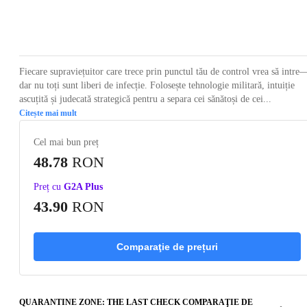
Loading...
Loading...
Loading...
Loading...
Loading
Fiecare supraviețuitor care trece prin punctul tău de control vrea să intre
dar nu toți sunt liberi de infecție. Folosește tehnologie militară, intuiție
ascuțită și judecată strategică pentru a separa cei sănătoși de cei...
Citește mai mult
Cel mai bun preț
48.78
RON
Preț cu
G2A Plus
43.90
RON
Comparaţie de prețuri
QUARANTINE ZONE: THE LAST CHECK COMPARAŢIE DE