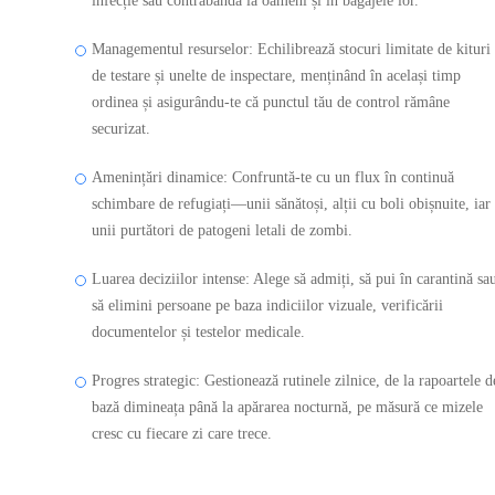
infecție sau contrabandă la oameni și în bagajele lor.
Managementul resurselor: Echilibrează stocuri limitate de kituri
de testare și unelte de inspectare, menținând în același timp
ordinea și asigurându-te că punctul tău de control rămâne
securizat.
Amenințări dinamice: Confruntă-te cu un flux în continuă
schimbare de refugiați—unii sănătoși, alții cu boli obișnuite, iar
unii purtători de patogeni letali de zombi.
Luarea deciziilor intense: Alege să admiți, să pui în carantină sa
să elimini persoane pe baza indiciilor vizuale, verificării
documentelor și testelor medicale.
Progres strategic: Gestionează rutinele zilnice, de la rapoartele d
bază dimineața până la apărarea nocturnă, pe măsură ce mizele
cresc cu fiecare zi care trece.