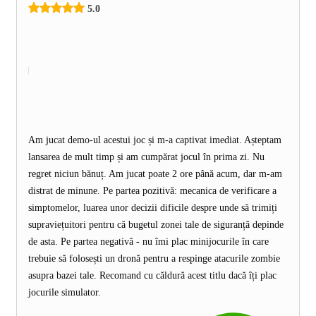
5.0
Am jucat demo-ul acestui joc și m-a captivat imediat. Așteptam
lansarea de mult timp și am cumpărat jocul în prima zi. Nu
regret niciun bănuț. Am jucat poate 2 ore până acum, dar m-am
distrat de minune. Pe partea pozitivă: mecanica de verificare a
simptomelor, luarea unor decizii dificile despre unde să trimiți
supraviețuitori pentru că bugetul zonei tale de siguranță depinde
de asta. Pe partea negativă - nu îmi plac minijocurile în care
trebuie să folosești un dronă pentru a respinge atacurile zombie
asupra bazei tale. Recomand cu căldură acest titlu dacă îți plac
jocurile simulator.