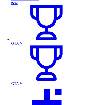
new
GTA V
GTA V