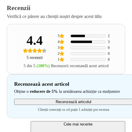
Recenzii
Verifică ce părere au clienții noștri despre acest titlu
4.4
5
2
4
3
3
0
2
0
5 recenzii
1
0
5 din 5
(100%)
Recenzorii recomandă acest articol
Recenzează acest articol
Obține o
reducere de 5%
la următoarea achiziție ca mulțumire
Recenzează articolul
Clienții conectați cu cel puțin 1 achiziție pot recenza
Cele mai recente