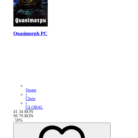
Quasimorph PC
Steam
•
Cheie
•
GLOBAL
41.34
RON
99.79
RON
-
59
%