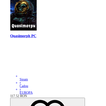
Quasimorph PC
Steam
•
Cadou
•
EUROPA
117.52
RON