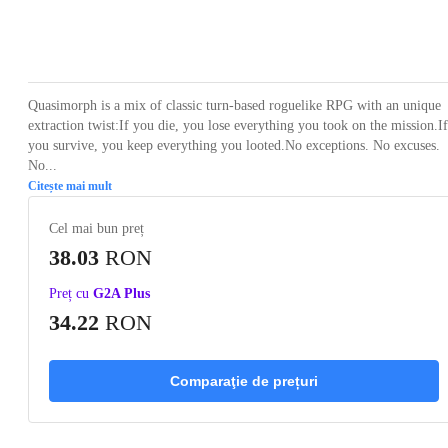
Loading...
Loading...
Loading...
Loading...
Loading
Quasimorph is a mix of classic turn-based roguelike RPG with an unique
extraction twist:If you die, you lose everything you took on the mission.If
you survive, you keep everything you looted.No exceptions. No excuses.
No...
Citește mai mult
Cel mai bun preț
38.03
RON
Preț cu
G2A Plus
34.22
RON
Comparaţie de prețuri