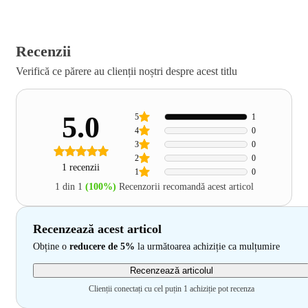
Recenzii
Verifică ce părere au clienții noștri despre acest titlu
5.0
5
1
4
0
3
0
2
0
1 recenzii
1
0
1 din 1
(100%)
Recenzorii recomandă acest articol
Recenzează acest articol
Obține o
reducere de 5%
la următoarea achiziție ca mulțumire
Recenzează articolul
Clienții conectați cu cel puțin 1 achiziție pot recenza