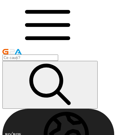
RO
RON