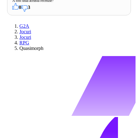
A fost utilă această recenzie?
0
3
G2A
Jocuri
Jocuri
RPG
Quasimorph