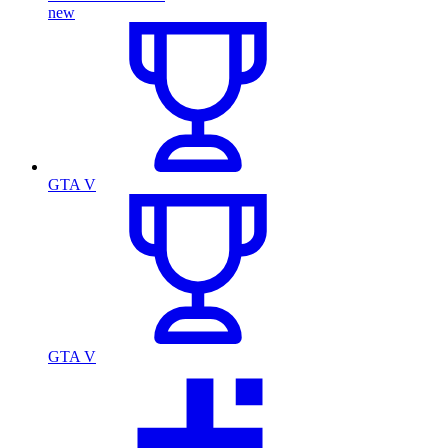
new
GTA V
GTA V