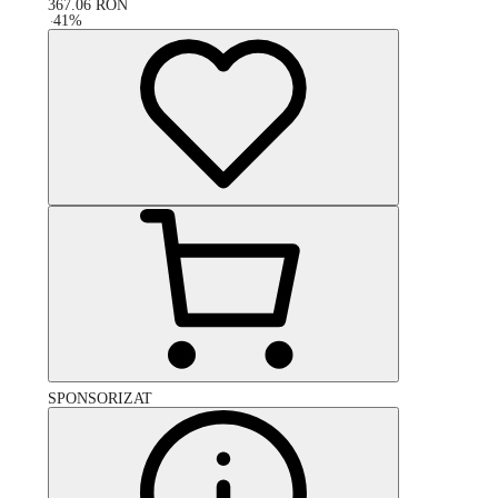
367.06
RON
-
41
%
SPONSORIZAT