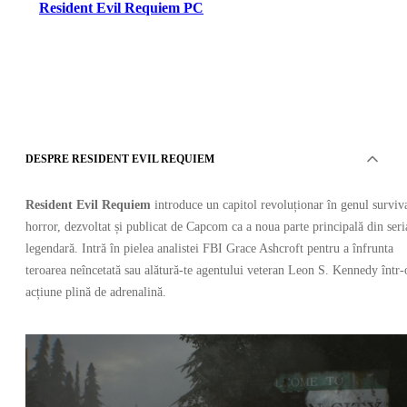
Resident Evil Requiem PC
DESPRE RESIDENT EVIL REQUIEM
Steam
•
Cheie
Resident Evil Requiem
introduce un capitol revoluționar în genul surviv
•
AUSTRALIA/NOUA ZEELANDĂ
horror, dezvoltat și publicat de Capcom ca a noua parte principală din seri
261.70
RON
legendară. Intră în pielea analistei FBI Grace Ashcroft pentru a înfrunta
367.06
RON
-
29
%
teroarea neîncetată sau alătură-te agentului veteran Leon S. Kennedy într-
acțiune plină de adrenalină.