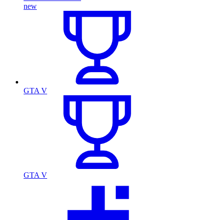
new
GTA V
GTA V