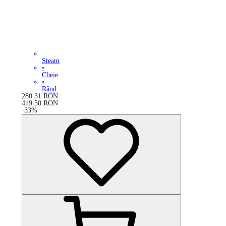
Steam
•
Cheie
•
Rând
280.31
RON
419.50
RON
-
33
%