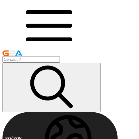
RO
RON