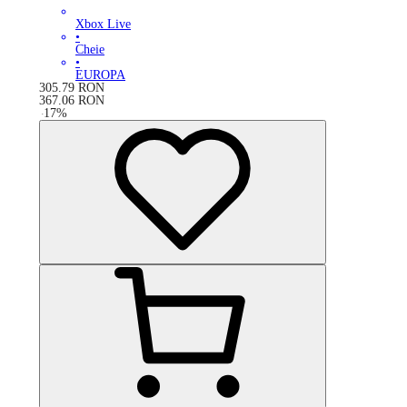
Xbox Live
•
Cheie
•
EUROPA
305.79
RON
367.06
RON
-
17
%