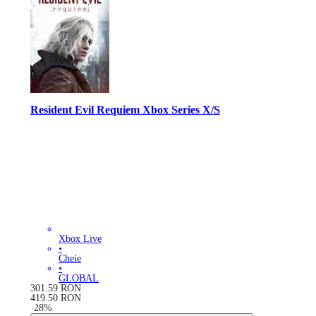
Resident Evil Requiem Xbox Series X/S
Xbox Live
•
Cheie
•
GLOBAL
301.59
RON
419.50
RON
-
28
%