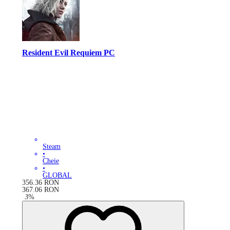
Resident Evil Requiem PC
Steam
•
Cheie
•
GLOBAL
356.36
RON
367.06
RON
-
3
%