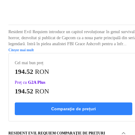
Loading...
Loading...
Loading...
Loading...
Loading
Resident Evil Requiem introduce un capitol revoluționar în genul survival
horror, dezvoltat și publicat de Capcom ca a noua parte principală din seri
legendară. Intră în pielea analistei FBI Grace Ashcroft pentru a înfr...
Citește mai mult
Cel mai bun preț
194.52
RON
Preț cu
G2A Plus
194.52
RON
Comparaţie de prețuri
RESIDENT EVIL REQUIEM COMPARAŢIE DE PREȚURI