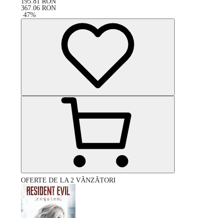
195.81
RON
367.06
RON
-
47
%
OFERTE DE LA 2 VÂNZĂTORI