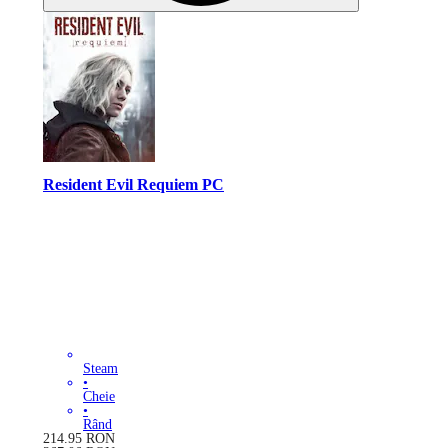
Resident Evil Requiem PC
Steam
•
Cheie
•
Rând
214.95
RON