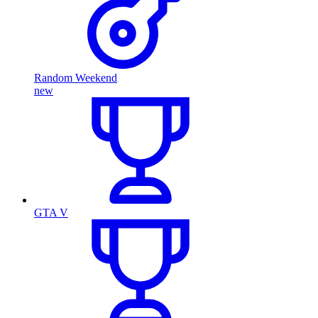
Random Weekend
new
GTA V