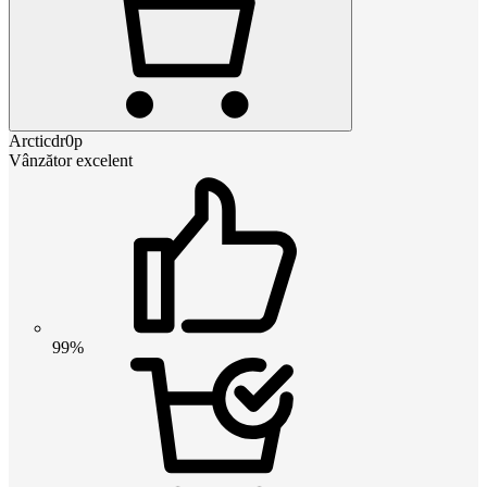
Arcticdr0p
Vânzător excelent
99%