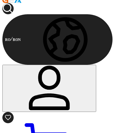
RO
RON