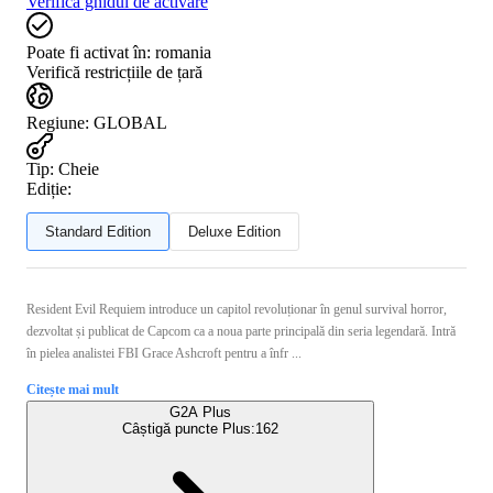
Verifică ghidul de activare
Poate fi activat în:
romania
Verifică restricțiile de țară
Regiune
:
GLOBAL
Tip
:
Cheie
Ediție:
Standard Edition
Deluxe Edition
Resident Evil Requiem introduce un capitol revoluționar în genul survival horror,
dezvoltat și publicat de Capcom ca a noua parte principală din seria legendară. Intră
în pielea analistei FBI Grace Ashcroft pentru a înfr ...
Citește mai mult
G2A Plus
Câștigă puncte Plus:
162