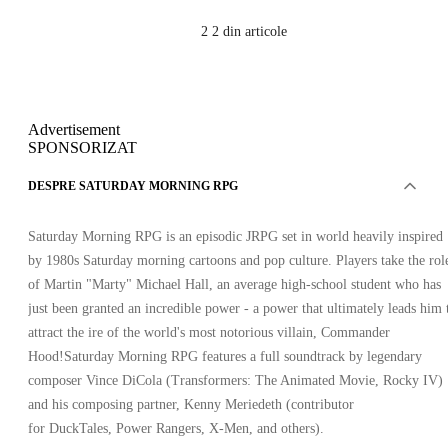
2
2 din articole
Advertisement
SPONSORIZAT
DESPRE SATURDAY MORNING RPG
Saturday Morning RPG is an episodic JRPG set in world heavily inspired
by 1980s Saturday morning cartoons and pop culture. Players take the rol
of Martin "Marty" Michael Hall, an average high-school student who has
just been granted an incredible power - a power that ultimately leads him 
attract the ire of the world's most notorious villain, Commander
Hood!Saturday Morning RPG features a full soundtrack by legendary
composer Vince DiCola (Transformers: The Animated Movie, Rocky IV)
and his composing partner, Kenny Meriedeth (contributor
for DuckTales, Power Rangers, X-Men, and others).