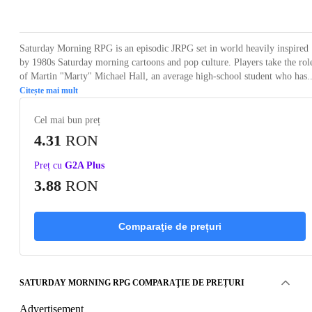
Loading...
Loading...
Loading...
Loading...
Saturday Morning RPG is an episodic JRPG set in world heavily inspired
by 1980s Saturday morning cartoons and pop culture. Players take the rol
of Martin "Marty" Michael Hall, an average high-school student who has..
Citește mai mult
Cel mai bun preț
4.31
RON
Preț cu
G2A Plus
3.88
RON
Comparaţie de prețuri
SATURDAY MORNING RPG COMPARAŢIE DE PREȚURI
Advertisement