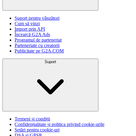
Suport pentru vânzători
Cum să vinzi
Import prin API
Încearcă G2A Ads
Programul de parteneriat
Parteneriate cu creatorii
Publicitate pe G2A.COM
Suport
Termeni și condiții
Confidențialitate și politica privind cookie-urile
Setări pentru cookie-uri
DSA și GPSR