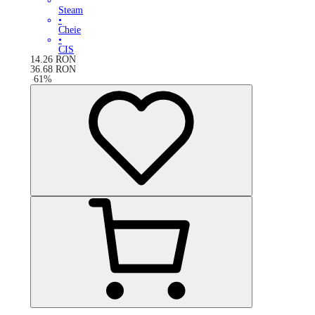
Steam
•
Cheie
•
CIS
14.26
RON
36.68
RON
-
61
%