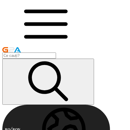
RO
RON