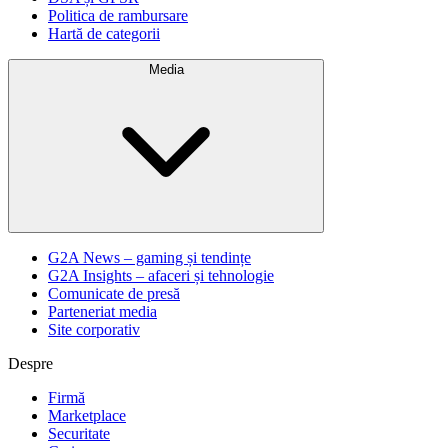
Politica de rambursare
Hartă de categorii
Media
G2A News – gaming și tendințe
G2A Insights – afaceri și tehnologie
Comunicate de presă
Parteneriat media
Site corporativ
Despre
Firmă
Marketplace
Securitate