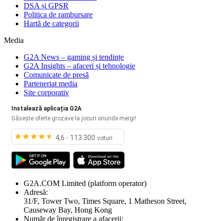
DSA și GPSR
Politica de rambursare
Hartă de categorii
Media
G2A News – gaming și tendințe
G2A Insights – afaceri și tehnologie
Comunicate de presă
Parteneriat media
Site corporativ
Instalează aplicația G2A
Găsește oferte grozave la jocuri oriunde mergi!
4,6 - 113.300
voturi
G2A.COM Limited
(platform operator)
Adresă:
31/F, Tower Two, Times Square, 1 Matheson Street,
Causeway Bay, Hong Kong
Număr de înregistrare a afacerii: