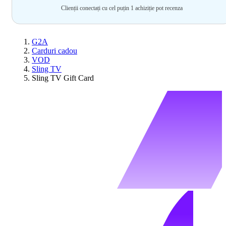
Clienții conectați cu cel puțin 1 achiziție pot recenza
G2A
Carduri cadou
VOD
Sling TV
Sling TV Gift Card