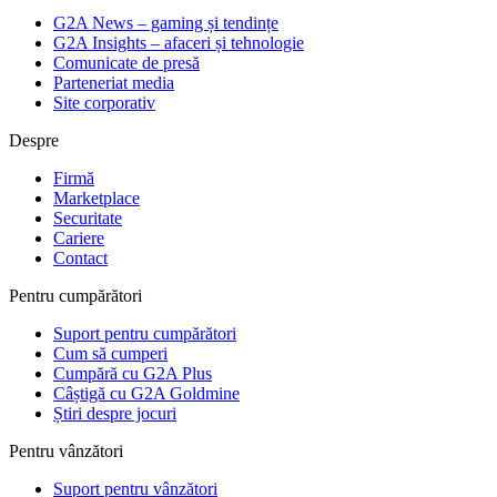
G2A News – gaming și tendințe
G2A Insights – afaceri și tehnologie
Comunicate de presă
Parteneriat media
Site corporativ
Despre
Firmă
Marketplace
Securitate
Cariere
Contact
Pentru cumpărători
Suport pentru cumpărători
Cum să cumperi
Cumpără cu G2A Plus
Câștigă cu G2A Goldmine
Știri despre jocuri
Pentru vânzători
Suport pentru vânzători