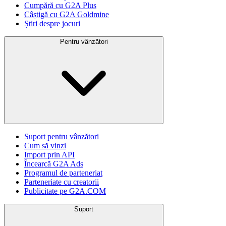
Cumpără cu G2A Plus
Câștigă cu G2A Goldmine
Știri despre jocuri
Pentru vânzători
Suport pentru vânzători
Cum să vinzi
Import prin API
Încearcă G2A Ads
Programul de parteneriat
Parteneriate cu creatorii
Publicitate pe G2A.COM
Suport