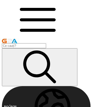
RO
RON