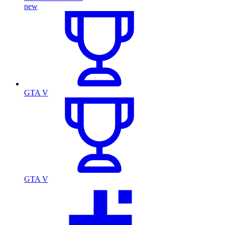
new
GTA V
GTA V