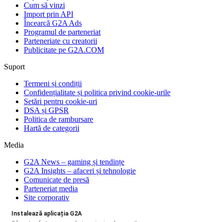
Cum să vinzi
Import prin API
Încearcă G2A Ads
Programul de parteneriat
Parteneriate cu creatorii
Publicitate pe G2A.COM
Suport
Termeni și condiții
Confidențialitate și politica privind cookie-urile
Setări pentru cookie-uri
DSA și GPSR
Politica de rambursare
Hartă de categorii
Media
G2A News – gaming și tendințe
G2A Insights – afaceri și tehnologie
Comunicate de presă
Parteneriat media
Site corporativ
Instalează aplicația G2A