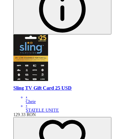
Sling TV Gift Card 25 USD
•
Cheie
•
STATELE UNITE
129.33
RON