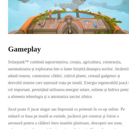
Gameplay
Solarpunk™ combină supraviețuirea, creația, agricultura, construcția,
automatizarea și explorarea într-o lume liniștită deasupra norilor. Jucătorii
adună resurse, construiesc clădiri, cultivă plante, creează gadgeturi și
dezvoltă sisteme care ușurează viața pe insulă. Energia regenerabilă joacă
rol important, permițând utilizarea energiei solare, eoliene și hidrice pent
a alimenta tehnologia și a automatiza sarcini zilnice.
Jocul poate fi jucat singur sau împreună cu prietenii în co-op online. Pe
măsură ce baza pe insulă se extinde, jucătorii pot construi și folosi o
aeronavă pentru a călători între insulele plutitoare, descoperi noi zone,