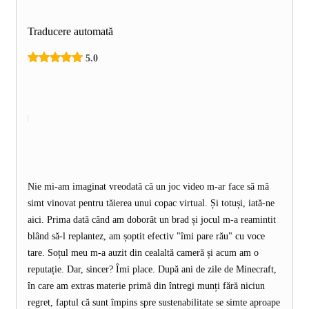
Traducere automată
5.0
Nie mi-am imaginat vreodată că un joc video m-ar face să mă
simt vinovat pentru tăierea unui copac virtual. Și totuși, iată-ne
aici. Prima dată când am doborât un brad și jocul m-a reamintit
blând să-l replantez, am șoptit efectiv "îmi pare rău" cu voce
tare. Soțul meu m-a auzit din cealaltă cameră și acum am o
reputație. Dar, sincer? Îmi place. După ani de zile de Minecraft,
în care am extras materie primă din întregi munți fără niciun
regret, faptul că sunt împins spre sustenabilitate se simte aproape