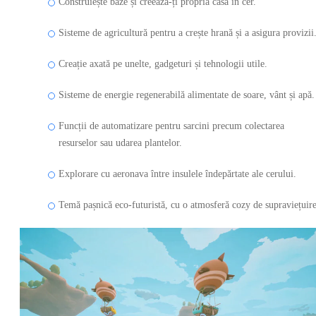
Construiește baze și creează-ți propria casă în cer.
Sisteme de agricultură pentru a crește hrană și a asigura provizii
Creație axată pe unelte, gadgeturi și tehnologii utile.
Sisteme de energie regenerabilă alimentate de soare, vânt și apă.
Funcții de automatizare pentru sarcini precum colectarea
resurselor sau udarea plantelor.
Explorare cu aeronava între insulele îndepărtate ale cerului.
Temă pașnică eco-futuristă, cu o atmosferă cozy de supraviețuire