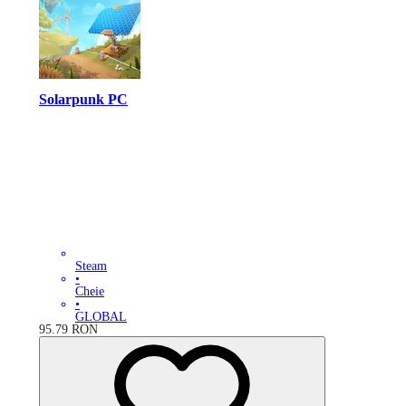
Solarpunk PC
Steam
•
Cheie
•
GLOBAL
95.79
RON