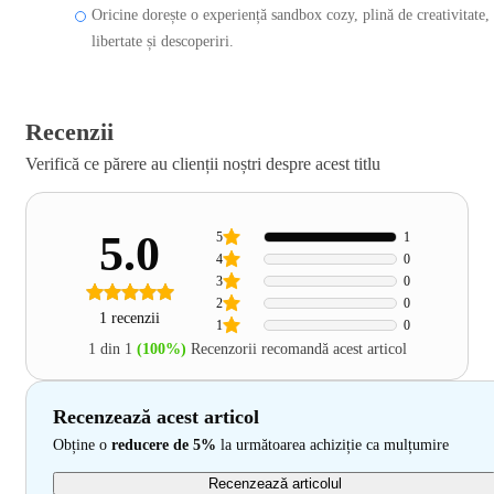
Oricine dorește o experiență sandbox cozy, plină de creativitate,
libertate și descoperiri.
Recenzii
Verifică ce părere au clienții noștri despre acest titlu
5.0
5
1
4
0
3
0
2
0
1 recenzii
1
0
1 din 1
(100%)
Recenzorii recomandă acest articol
Recenzează acest articol
Obține o
reducere de 5%
la următoarea achiziție ca mulțumire
Recenzează articolul