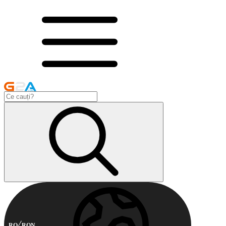
RO
RON