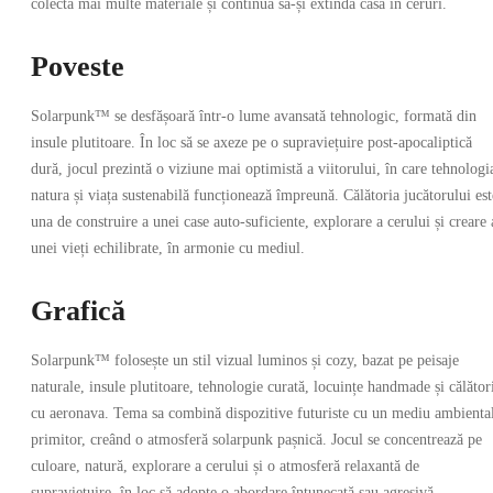
colecta mai multe materiale și continua să-și extindă casa în ceruri.
Poveste
Solarpunk™ se desfășoară într-o lume avansată tehnologic, formată din
insule plutitoare. În loc să se axeze pe o supraviețuire post-apocaliptică
dură, jocul prezintă o viziune mai optimistă a viitorului, în care tehnologi
natura și viața sustenabilă funcționează împreună. Călătoria jucătorului est
una de construire a unei case auto-suficiente, explorare a cerului și creare 
unei vieți echilibrate, în armonie cu mediul.
Grafică
Solarpunk™ folosește un stil vizual luminos și cozy, bazat pe peisaje
naturale, insule plutitoare, tehnologie curată, locuințe handmade și călător
cu aeronava. Tema sa combină dispozitive futuriste cu un mediu ambienta
primitor, creând o atmosferă solarpunk pașnică. Jocul se concentrează pe
culoare, natură, explorare a cerului și o atmosferă relaxantă de
supraviețuire, în loc să adopte o abordare întunecată sau agresivă.