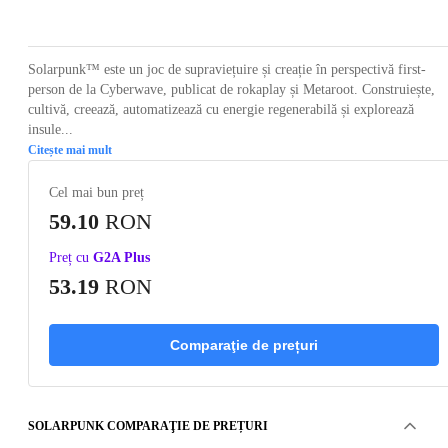
Loading...
Loading...
Loading...
Loading...
Loading
Solarpunk™ este un joc de supraviețuire și creație în perspectivă first-
person de la Cyberwave, publicat de rokaplay și Metaroot. Construiește,
cultivă, creează, automatizează cu energie regenerabilă și explorează
insule...
Citește mai mult
Cel mai bun preț
59.10
RON
Preț cu
G2A Plus
53.19
RON
Comparaţie de prețuri
SOLARPUNK COMPARAŢIE DE PREȚURI