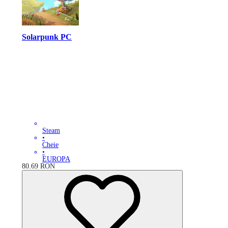
Solarpunk PC
Steam
•
Cheie
•
EUROPA
80.69
RON