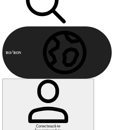
RO
RON
Conectează-te