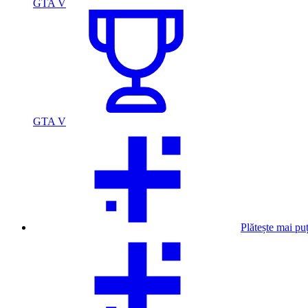
GTA V
GTA V
Plătește mai pu