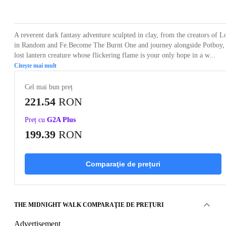
Loading...
Loading...
Loading...
Loading...
Loading
A reverent dark fantasy adventure sculpted in clay, from the creators of L
in Random and Fe.Become The Burnt One and journey alongside Potboy,
lost lantern creature whose flickering flame is your only hope in a w...
Citește mai mult
Cel mai bun preț
221.54
RON
Preț cu
G2A Plus
199.39
RON
Comparaţie de prețuri
THE MIDNIGHT WALK COMPARAŢIE DE PREȚURI
Advertisement