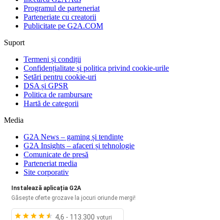
Programul de parteneriat
Parteneriate cu creatorii
Publicitate pe G2A.COM
Suport
Termeni și condiții
Confidențialitate și politica privind cookie-urile
Setări pentru cookie-uri
DSA și GPSR
Politica de rambursare
Hartă de categorii
Media
G2A News – gaming și tendințe
G2A Insights – afaceri și tehnologie
Comunicate de presă
Parteneriat media
Site corporativ
Instalează aplicația G2A
Găsește oferte grozave la jocuri oriunde mergi!
4,6 - 113.300
voturi