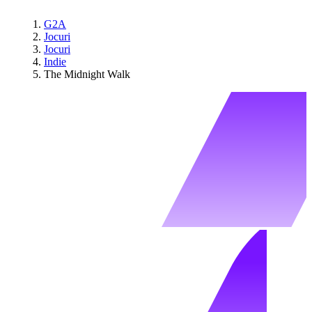
G2A
Jocuri
Jocuri
Indie
The Midnight Walk