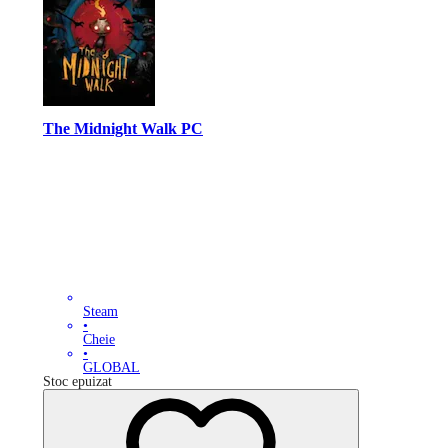
The Midnight Walk PC
Steam
•
Cheie
•
GLOBAL
Stoc epuizat