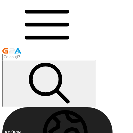
RO
RON