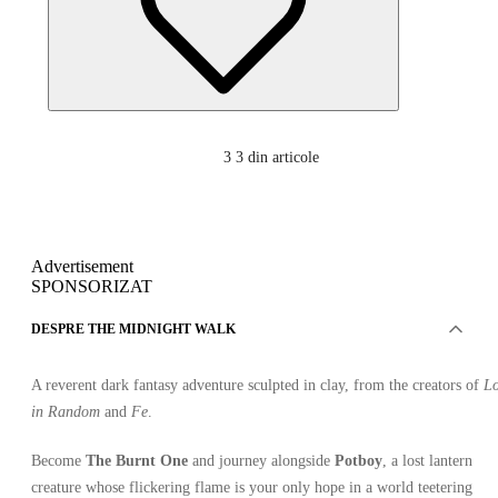
3
3 din articole
Advertisement
SPONSORIZAT
DESPRE THE MIDNIGHT WALK
A reverent dark fantasy adventure sculpted in clay, from the creators of
Lo
in Random
and
Fe
.
Become
The Burnt One
and journey alongside
Potboy
, a lost lantern
creature whose flickering flame is your only hope in a world teetering