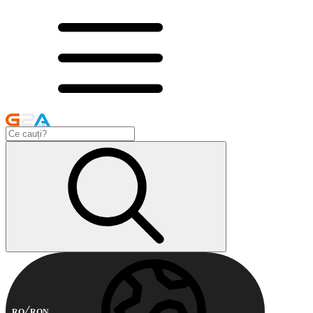
RO
RON