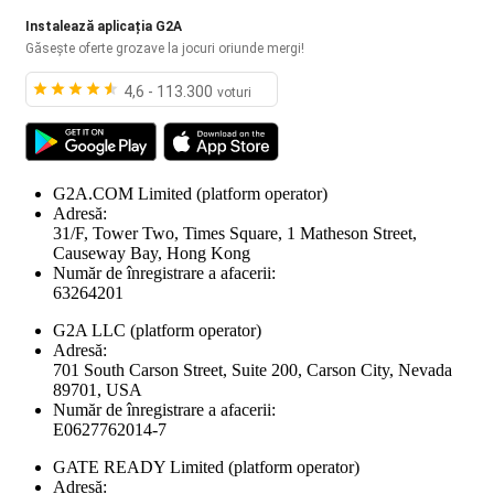
Instalează aplicația G2A
Găsește oferte grozave la jocuri oriunde mergi!
4,6 - 113.300
voturi
G2A.COM Limited
(platform operator)
Adresă:
31/F, Tower Two, Times Square, 1 Matheson Street,
Causeway Bay, Hong Kong
Număr de înregistrare a afacerii:
63264201
G2A LLC
(platform operator)
Adresă:
701 South Carson Street, Suite 200, Carson City, Nevada
89701, USA
Număr de înregistrare a afacerii:
E0627762014-7
GATE READY Limited
(platform operator)
Adresă: