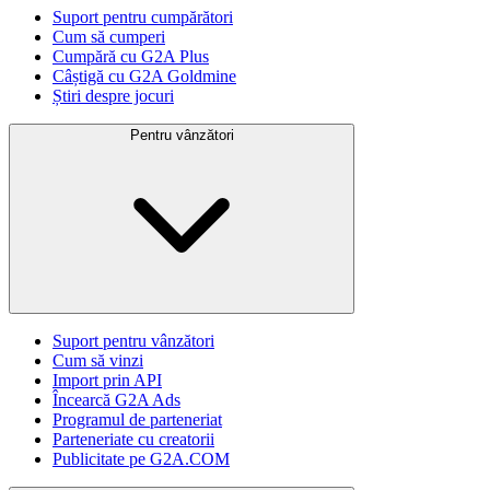
Suport pentru cumpărători
Cum să cumperi
Cumpără cu G2A Plus
Câștigă cu G2A Goldmine
Știri despre jocuri
Pentru vânzători
Suport pentru vânzători
Cum să vinzi
Import prin API
Încearcă G2A Ads
Programul de parteneriat
Parteneriate cu creatorii
Publicitate pe G2A.COM