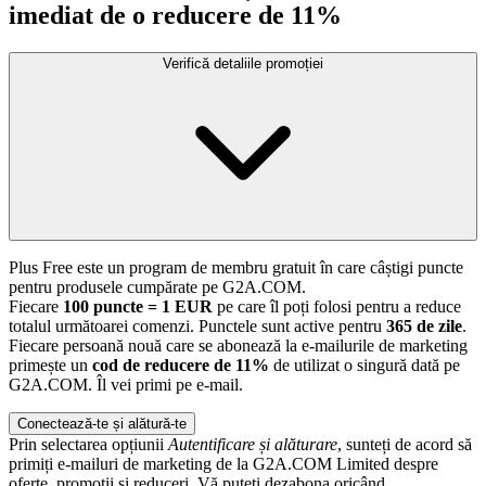
imediat de o reducere de 11%
Verifică detaliile promoției
Plus Free este un program de membru gratuit în care câștigi puncte
pentru produsele cumpărate pe G2A.COM.
Fiecare
100 puncte = 1 EUR
pe care îl poți folosi pentru a reduce
totalul următoarei comenzi. Punctele sunt active pentru
365 de zile
.
Fiecare persoană nouă care se abonează la e-mailurile de marketing
primește un
cod de reducere de 11%
de utilizat o singură dată pe
G2A.COM. Îl vei primi pe e-mail.
Conectează-te și alătură-te
Prin selectarea opțiunii
Autentificare și alăturare
, sunteți de acord să
primiți e-mailuri de marketing de la G2A.COM Limited despre
oferte, promoții și reduceri. Vă puteți dezabona oricând.