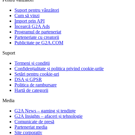
Suport pentru vânzători
Cum să vinzi
Import prin API
Încearcă G2A Ads
Programul de parteneriat
Parteneriate cu creatorii
Publicitate pe G2A.COM
Suport
Termeni și condiții
Confidențialitate și politica privind cookie-urile
Setări pentru cookie-uri
DSA și GPSR
Politica de rambursare
Hartă de categorii
Media
G2A News – gaming și tendințe
G2A Insights – afaceri și tehnologie
Comunicate de presă
Parteneriat media
Site corporativ