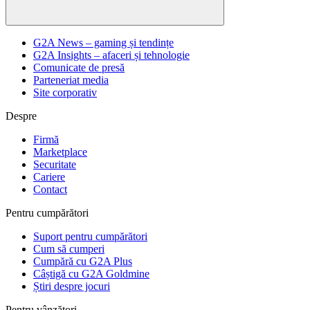
G2A News – gaming și tendințe
G2A Insights – afaceri și tehnologie
Comunicate de presă
Parteneriat media
Site corporativ
Despre
Firmă
Marketplace
Securitate
Cariere
Contact
Pentru cumpărători
Suport pentru cumpărători
Cum să cumperi
Cumpără cu G2A Plus
Câștigă cu G2A Goldmine
Știri despre jocuri
Pentru vânzători