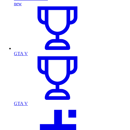
new
GTA V
GTA V