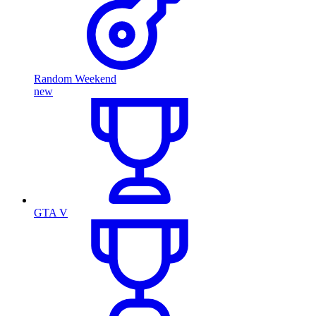
Random Weekend
new
GTA V