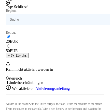
Typ
:
Schlüssel
Region:
Betrag:
20
EUR
50
EUR
+
-7
+
-11
mehr.
Kann nicht aktiviert werden in
Österreich
Länderbeschränkungen
Wie aktivieren
Aktivierungsanleitung
Adidas is the brand with the Three Stripes, the icon. From the stadium to the streets.
From the courts to the catwalk. With a rich history in performance and passion for