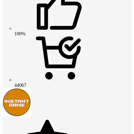
100%
44067