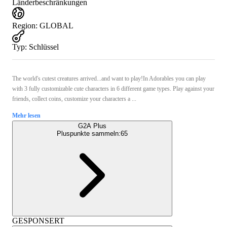
Länderbeschränkungen
Region
:
GLOBAL
Typ
:
Schlüssel
The world's cutest creatures arrived...and want to play!In Adorables you can play
with 3 fully customizable cute characters in 6 different game types. Play against your
friends, collect coins, customize your characters a ...
Mehr lesen
G2A Plus
Pluspunkte sammeln:
65
GESPONSERT