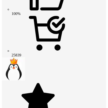
100%
25839