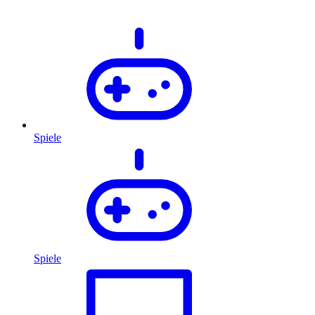
Spiele
Spiele