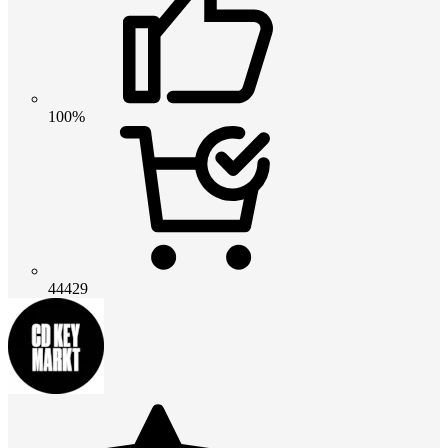
100%
44429