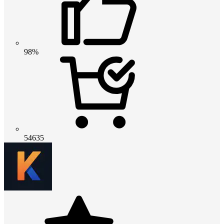
98%
54635