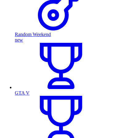
Random Weekend
new
GTA V