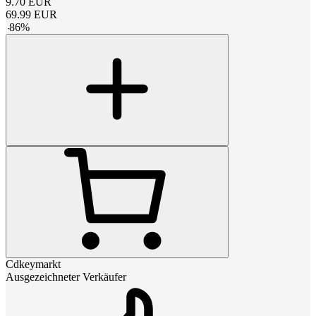
9.70
EUR
69.99
EUR
-
86
%
Cdkeymarkt
Ausgezeichneter Verkäufer