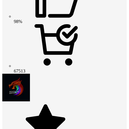
98%
67513