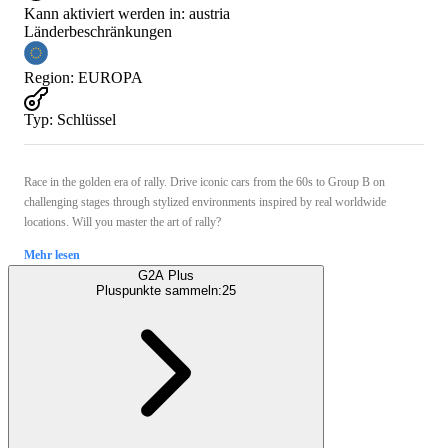
Kann aktiviert werden in:
austria
Länderbeschränkungen
Region
:
EUROPA
Typ
:
Schlüssel
Race in the golden era of rally. Drive iconic cars from the 60s to Group B on
challenging stages through stylized environments inspired by real worldwide
locations. Will you master the art of rally?
Mehr lesen
G2A Plus
Pluspunkte sammeln:
25