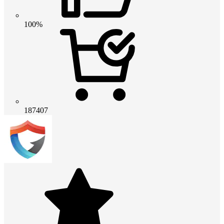
100%
187407