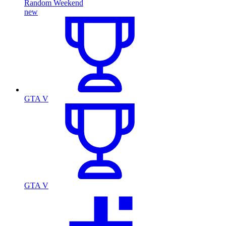
Random Weekend
new
GTA V
GTA V