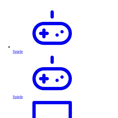
Spiele
Spiele