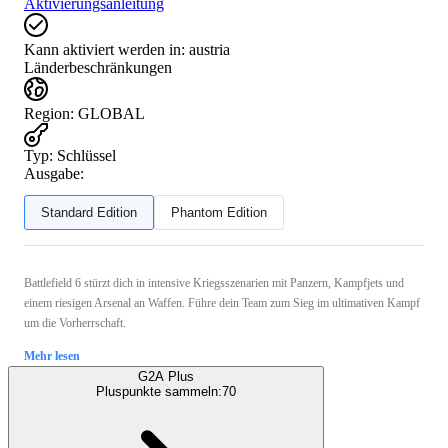
Aktivierungsanleitung
Kann aktiviert werden in:
austria
Länderbeschränkungen
Region
:
GLOBAL
Typ
:
Schlüssel
Ausgabe:
Standard Edition
Phantom Edition
Battlefield 6 stürzt dich in intensive Kriegsszenarien mit Panzern, Kampfjets und
einem riesigen Arsenal an Waffen. Führe dein Team zum Sieg im ultimativen Kampf
um die Vorherrschaft.
Mehr lesen
G2A Plus
Pluspunkte sammeln:
70