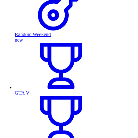
Random Weekend
new
GTA V