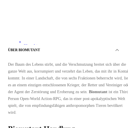
Xbox Live
•
ÜBER BIOMUTANT
Schlüssel
•
ARGENTINIEN
Der Baum des Lebens stirbt, und die Verschmutzung breitet sich über die
5.09
EUR
59.99
EUR
ganze Welt aus, korrumpiert und verzehrt das Leben, das mit ihr in Konta
-
92
%
kommt. In einer Landschaft, die von sechs Fraktionen beherrscht wird, lie
es an einem einzigen entschlossenen Krieger, der Retter und Vereiniger od
der Agent der Zerstörung und Eroberung zu sein.
Biomutant
ist ein Thir
Person Open-World Action-RPG, das in einer post-apokalyptischen Welt
spielt, die von empfindungsfähigen anthropomorphen Tieren bevölkert
wird.