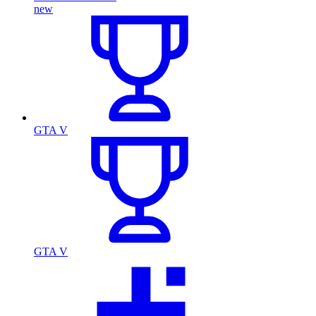
new
GTA V
GTA V