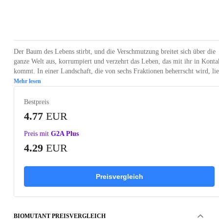
Loading...
Loading...
Loading...
Loading...
Loading
Der Baum des Lebens stirbt, und die Verschmutzung breitet sich über die
ganze Welt aus, korrumpiert und verzehrt das Leben, das mit ihr in Konta
kommt. In einer Landschaft, die von sechs Fraktionen beherrscht wird, lie
Mehr lesen
Bestpreis
4.77
EUR
Preis mit
G2A Plus
4.29
EUR
Preisvergleich
BIOMUTANT PREISVERGLEICH