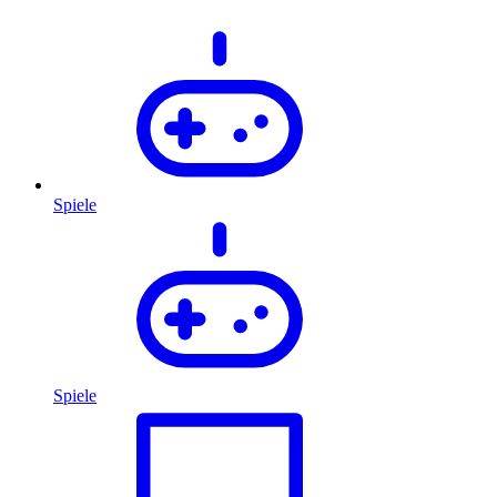
Spiele
Spiele