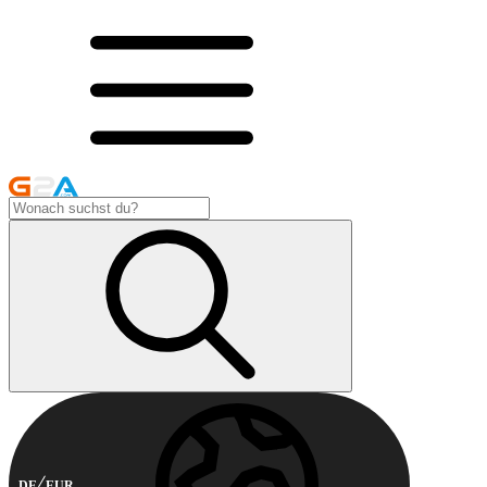
DE
EUR