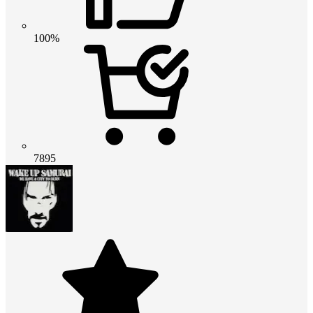
100%
7895