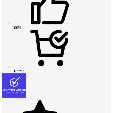
100%
102792