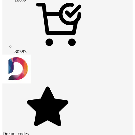
80583
Dream_codes