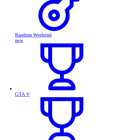
Random Weekend
new
GTA V