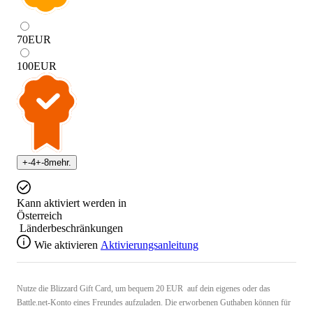
70
EUR
100
EUR
+
-4
+
-8
mehr.
Kann aktiviert werden in
Österreich
Länderbeschränkungen
Wie aktivieren
Aktivierungsanleitung
Nutze die Blizzard Gift Card, um bequem 20 EUR auf dein eigenes oder das
Battle.net-Konto eines Freundes aufzuladen. Die erworbenen Guthaben können für