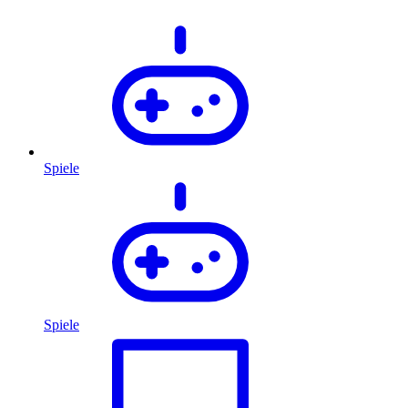
Spiele
Spiele