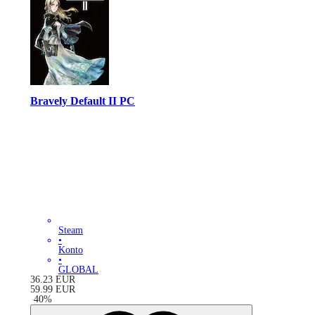
Bravely Default II PC
Steam
•
Konto
•
GLOBAL
36.23
EUR
59.99
EUR
-
40
%