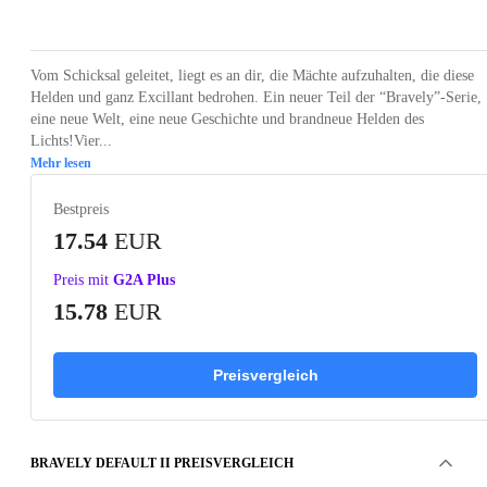
Loading...
Loading...
Loading...
Loading...
Loading
Vom Schicksal geleitet, liegt es an dir, die Mächte aufzuhalten, die diese
Helden und ganz Excillant bedrohen. Ein neuer Teil der “Bravely”-Serie,
eine neue Welt, eine neue Geschichte und brandneue Helden des
Lichts!Vier...
Mehr lesen
Bestpreis
17.54
EUR
Preis mit
G2A Plus
15.78
EUR
Preisvergleich
BRAVELY DEFAULT II PREISVERGLEICH