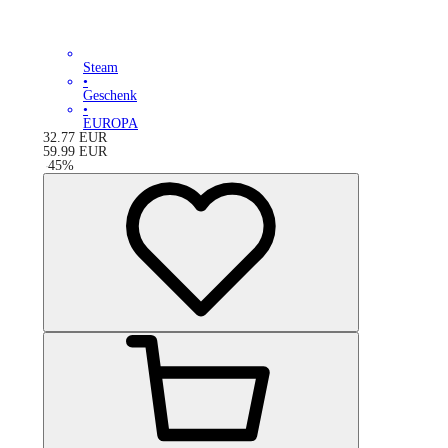
Steam
•
Geschenk
•
EUROPA
32.77
EUR
59.99
EUR
-
45
%