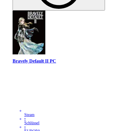
Bravely Default II PC
Steam
•
Schlüssel
•