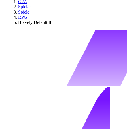
G2A
Spielen
Spiele
RPG
Bravely Default II