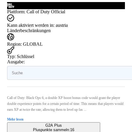
Plattform
:
Call of Duty Official
Kann aktiviert werden in:
austria
Länderbeschränkungen
Region
:
GLOBAL
Typ
:
Schlüssel
Ausgabe:
Call of Duty: Black Ops 6, a double XP boost bonus code would grant the player
double experience points for a certain period of time. This means that players would
earn XP at twice the rate, allowing them to level up fas ...
Mehr lesen
G2A Plus
Pluspunkte sammeln:
16