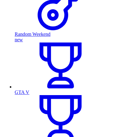
Random Weekend
new
GTA V