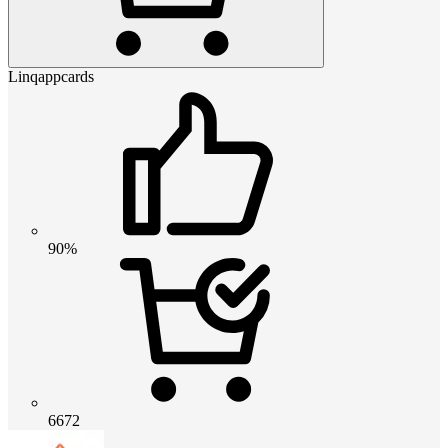
Linqappcards
90%
6672