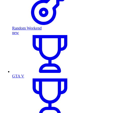
Random Weekend
new
GTA V