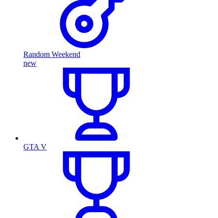
Random Weekend
new
GTA V