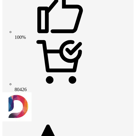
100%
80426