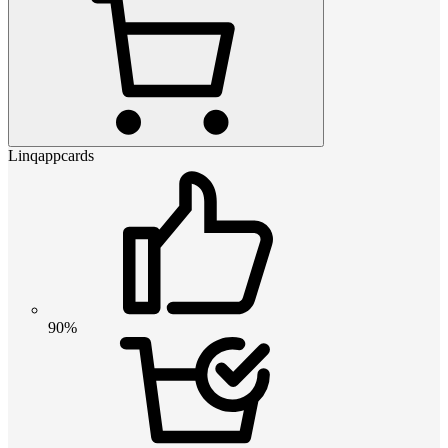
Linqappcards
90%