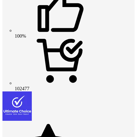
100%
102477