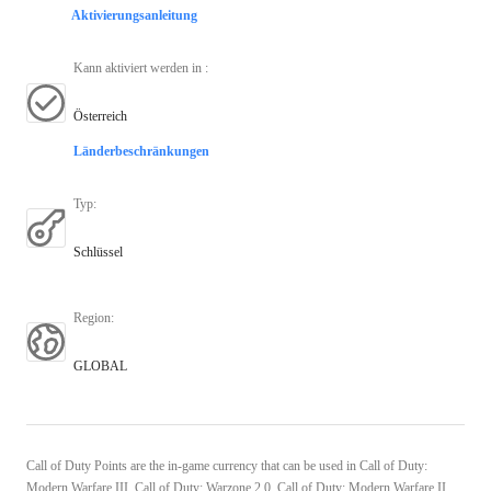
Aktivierungsanleitung
Kann aktiviert werden in
:
Österreich
Länderbeschränkungen
Typ
:
Schlüssel
Region
:
GLOBAL
Call of Duty Points are the in-game currency that can be used in Call of Duty:
Modern Warfare III, Call of Duty: Warzone 2.0, Call of Duty: Modern Warfare II,