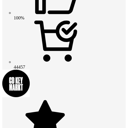
100%
44457