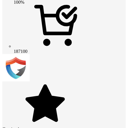
100%
187100